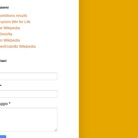
sterni
omillions results
razioni Win for Life
al Wikipedia
Smorfia
to Wikipedia
erEnalotto Wikipedia
taci
*
aggio
*