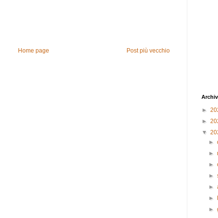
Home page
Post più vecchio
Archiv
►
20
►
20
▼
20
►
►
►
►
►
►
►