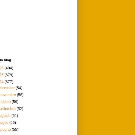
io blog
26
(404)
25
(679)
24
(677)
dicembre
(54)
novembre
(58)
ottobre
(59)
settembre
(52)
agosto
(61)
luglio
(56)
giugno
(55)