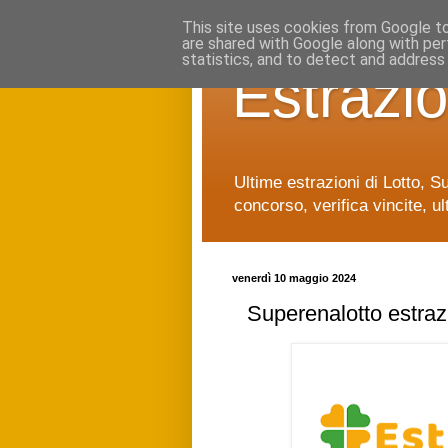
This site uses cookies from Google to 
are shared with Google along with per
statistics, and to detect and address
Estrazio
Ultime estrazioni di Lotto, S
concorso, verifica vincite, ul
venerdì 10 maggio 2024
Superenalotto estraz