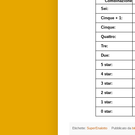
Combinazione
Sei:
Cinque + 1:
Cinque:
Quattro:
Tre:
Due:
5 star:
4 star:
3 star:
2 star:
1 star:
0 star:
Etichette:
SuperEnalotto
Pubblicato da
bi