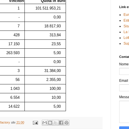
Vincitori
Quota in euro
Link e
1
101.511.953,21
Eur
-
0,00
Est
7
18.817,93
Sis
La 
428
313,84
Lot
Sup
17.150
23,55
263.593
5,00
Contat
-
0,00
Nome
3
31.384,00
56
2.355,00
Email
1.043
100,00
Mess
6.554
10,00
14.622
5,00
tfactory
alle
21:00