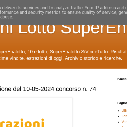
deliver its services and to analyze traffic. Your IP address and
formance and security metrics to ensure quality of service, ge
 abuse.
ni Lotto SuperEn
uperEnalotto, 10 e lotto, SuperEnalotto SiVinceTutto. Risulta
time vincite, estrazioni di oggi. Archivio storico e ricerche.
Faceb
ione del 10-05-2024 concorso n. 74
Pagin
Ult
Lot
Veri