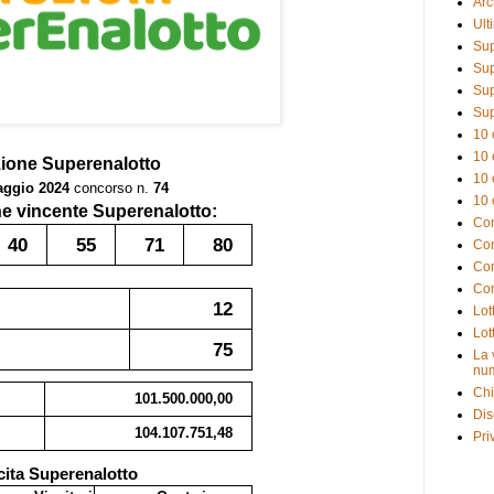
Arc
Ult
Sup
Sup
Sup
Sup
10 
10 
zione
Superenalotto
10 
aggio 2024
concorso n.
74
10 
 vincente Superenalotto:
Com
40
55
71
80
Com
Com
Com
12
Lot
Lot
75
La 
num
Chi
101.500.000,00
Dis
104.107.751,48
Pri
cita Superenalotto