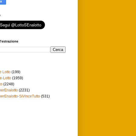
r
l'estrazione
e Lotto
(199)
e-Lotto
(1959)
to
(2248)
erEnalotto
(2231)
erEnalotto-SiVinceTutto
(531)