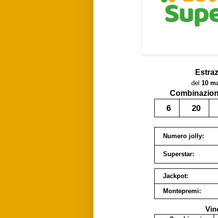
Estra
del
10 m
Combinazione
6
20
Numero jolly:
Superstar:
Jackpot:
Montepremi:
Vin