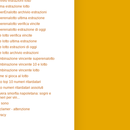
hivio estrazioni lotto
ima estrazione lotto
erEnalotto archivio estrazioni
erenalotto ultima estrazione
erenalotto verifica vincite
erenalotto estrazione di oggi
e lotto verifica vincite
e lotto ultima estrazione
e lotto estrazioni di oggi
e lotto archivio estrazioni
binazione vincente superenalotto
binazione vincente 10 e lotto
binazione vincente lotto
e si gioca al lotto
to top 10 numeri ritardatari
to numeri ritardatari assoluti
vera smorfia napoletana: sogni e
eri per vin...
 sono
clamer - attenzione
vacy