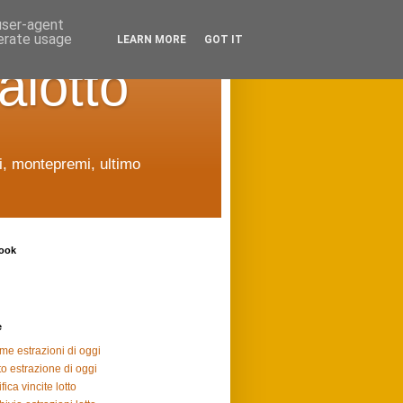
 user-agent
nerate usage
LEARN MORE
GOT IT
alotto
ti, montepremi, ultimo
ook
e
ime estrazioni di oggi
to estrazione di oggi
fica vincite lotto