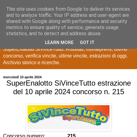
This site uses cookies from Google to deliver its services
Estrazioni Lotto
and to analyze traffic. Your IP address and user-agent are
shared with Google along with performance and security
SuperEnalotto
metrics to ensure quality of service, generate usage
statistics, and to detect and address abuse.
Ultime estrazioni di Lotto, SuperEnalotto, 10 e lotto,
LEARN MORE
GOT IT
SuperEnalotto SiVinceTutto. Risultati, montepremi, ultimo
concorso, verifica vincite, ultime vincite, estrazioni di oggi.
Archivio storico e ricerche.
mercoledì 10 aprile 2024
SuperEnalotto SiVinceTutto estrazione
del 10 aprile 2024 concorso n. 215
Concorso numero:
215