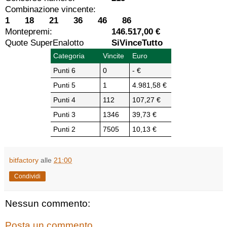
Combinazione vincente:
1 18 21 36 46 86
Montepremi:
146.517,00 €
Quote SuperEnalotto
SiVinceTutto
Categoria
Vincite
Euro
Punti 6
0
- €
Punti 5
1
4.981,58 €
Punti 4
112
107,27 €
Punti 3
1346
39,73 €
Punti 2
7505
10,13 €
bitfactory
alle
21:00
Condividi
Nessun commento:
Posta un commento