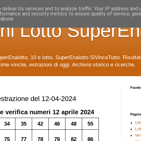
deliver its services and to analyze traffic. Your IP address and
formance and security metrics to ensure quality of service, ge
 abuse.
ni Lotto SuperEn
uperEnalotto, 10 e lotto, SuperEnalotto SiVinceTutto. Risulta
time vincite, estrazioni di oggi. Archivio storico e ricerche.
Faceb
 estrazione del 12-04-2024
e verifica numeri
12 aprile 2024
Pagin
34
35
42
46
48
55
Ult
Lot
Veri
75
77
78
79
82
86