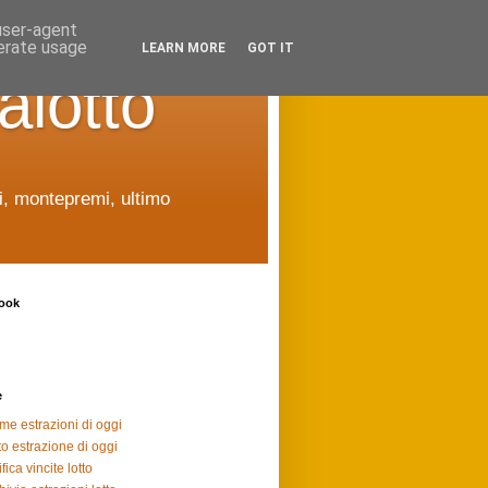
 user-agent
nerate usage
LEARN MORE
GOT IT
alotto
ti, montepremi, ultimo
ook
e
ime estrazioni di oggi
to estrazione di oggi
fica vincite lotto