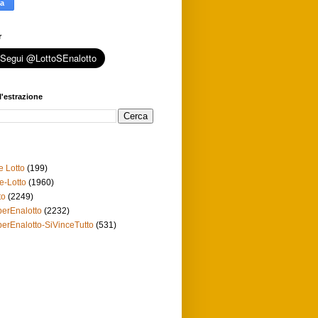
r
l'estrazione
e Lotto
(199)
e-Lotto
(1960)
to
(2249)
erEnalotto
(2232)
erEnalotto-SiVinceTutto
(531)