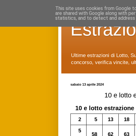
This site uses cookies from Google to 
are shared with Google along with per
statistics, and to detect and address
Estrazio
Ultime estrazioni di Lotto, S
concorso, verifica vincite, ul
sabato 13 aprile 2024
10 e lotto
10 e lotto
estrazione 
2
5
13
18
5
58
62
63