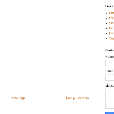
Link e
Eur
Est
Sis
La 
Lot
Sup
Contat
Nome
Email
Mess
Home page
Post più vecchio