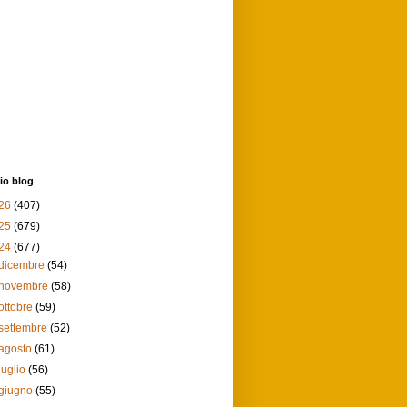
io blog
26
(407)
25
(679)
24
(677)
dicembre
(54)
novembre
(58)
ottobre
(59)
settembre
(52)
agosto
(61)
luglio
(56)
giugno
(55)