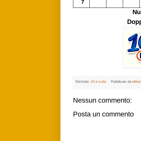
7
Nu
Dopp
Etichette:
10-e-Lotto
Pubblicato da
bitfac
Nessun commento:
Posta un commento