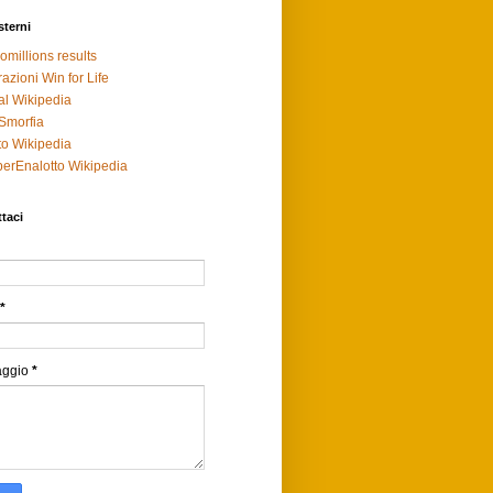
sterni
omillions results
razioni Win for Life
al Wikipedia
Smorfia
to Wikipedia
erEnalotto Wikipedia
taci
*
aggio
*