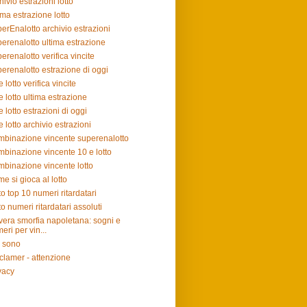
hivio estrazioni lotto
ima estrazione lotto
erEnalotto archivio estrazioni
erenalotto ultima estrazione
erenalotto verifica vincite
erenalotto estrazione di oggi
e lotto verifica vincite
e lotto ultima estrazione
e lotto estrazioni di oggi
e lotto archivio estrazioni
binazione vincente superenalotto
binazione vincente 10 e lotto
binazione vincente lotto
e si gioca al lotto
to top 10 numeri ritardatari
to numeri ritardatari assoluti
vera smorfia napoletana: sogni e
eri per vin...
 sono
clamer - attenzione
vacy