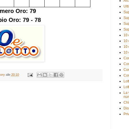
Arc
Ult
mero Oro: 79
Sup
Sup
io Oro: 79 - 78
Sup
Sup
10 
10 
10 
10 
Com
Com
Com
tory
alle
20:10
Com
Lot
Lot
La 
num
Chi
Dis
Pri