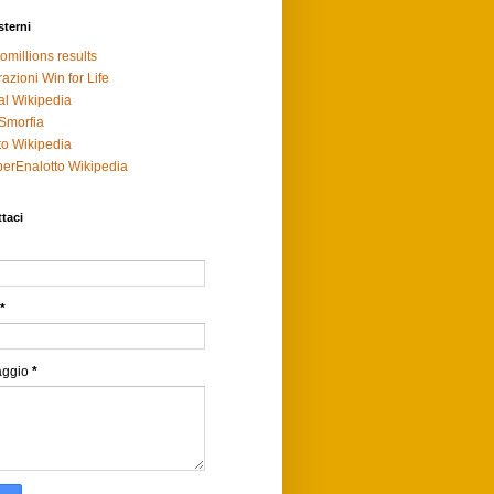
sterni
omillions results
razioni Win for Life
al Wikipedia
Smorfia
to Wikipedia
erEnalotto Wikipedia
taci
*
aggio
*