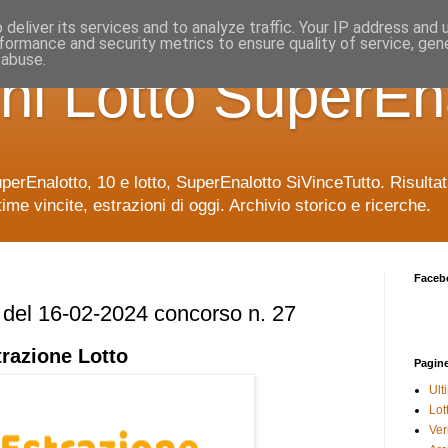
deliver its services and to analyze traffic. Your IP address and
formance and security metrics to ensure quality of service, ge
 abuse.
ni Lotto SuperEn
uperEnalotto, 10 e lotto, SuperEnalotto SiVinceTutto. Risulta
time vincite, estrazioni di oggi. Archivio storico e ricerche.
Faceb
e del 16-02-2024 concorso n. 27
trazione
Lotto
Pagin
Ult
Lot
Veri