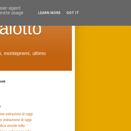
 user-agent
nerate usage
LEARN MORE
GOT IT
alotto
ti, montepremi, ultimo
ook
e
ime estrazioni di oggi
to estrazione di oggi
fica vincite lotto