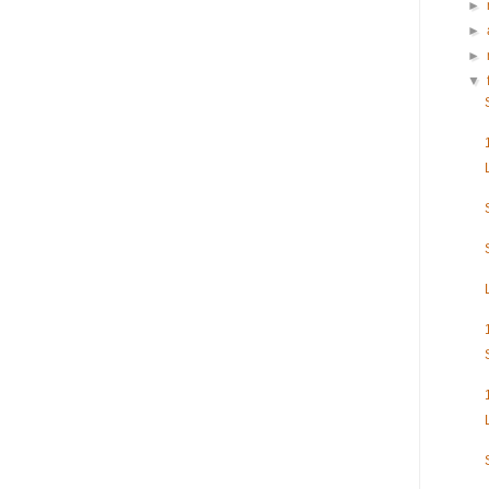
►
►
►
▼