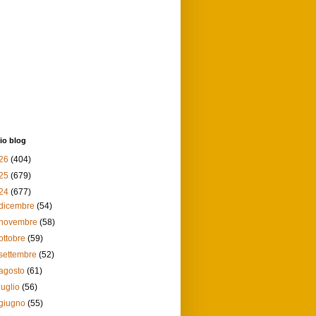
io blog
26
(404)
25
(679)
24
(677)
dicembre
(54)
novembre
(58)
ottobre
(59)
settembre
(52)
agosto
(61)
luglio
(56)
giugno
(55)