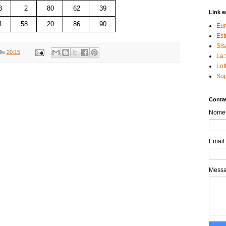
3
2
80
62
39
Link e
1
58
20
86
90
Eur
Est
Sis
lle
20:15
La 
Lot
Sup
Contat
Nome
Email
Mess