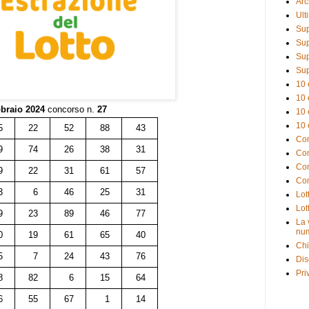
Arc
Ult
Sup
Sup
Sup
Sup
10 
10 
bbraio 2024
concorso n.
27
10 
10 
5
22
52
88
43
Com
9
74
26
38
31
Com
Com
9
22
31
61
57
Com
3
6
46
25
31
Lot
Lot
9
23
89
46
77
La 
num
0
19
61
65
40
Chi
5
7
24
43
76
Dis
Pri
8
82
6
15
64
6
55
67
1
14