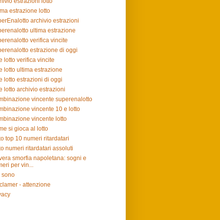
hivio estrazioni lotto
ima estrazione lotto
erEnalotto archivio estrazioni
erenalotto ultima estrazione
erenalotto verifica vincite
erenalotto estrazione di oggi
e lotto verifica vincite
e lotto ultima estrazione
e lotto estrazioni di oggi
e lotto archivio estrazioni
binazione vincente superenalotto
binazione vincente 10 e lotto
binazione vincente lotto
e si gioca al lotto
to top 10 numeri ritardatari
to numeri ritardatari assoluti
vera smorfia napoletana: sogni e
eri per vin...
 sono
clamer - attenzione
vacy