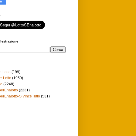
r
l'estrazione
e Lotto
(199)
e-Lotto
(1959)
to
(2248)
erEnalotto
(2231)
erEnalotto-SiVinceTutto
(531)