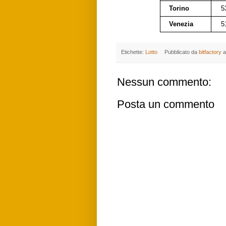
Torino
5
Venezia
5
Etichette:
Lotto
Pubblicato da
bitfactory
a
Nessun commento:
Posta un commento