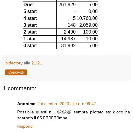
Due:
261.929
5,00
5 star:
-
0,00
4 star:
5
10.760,00
3 star:
148
2.059,00
2 star:
2.490
100,00
1 star:
14.987
10,00
0 star:
31.992
5,00
bitfactory
alle
21:21
Condividi
1 commento:
Anonimo
2 dicembre 2023 alle ore 09:47
Possibile questi n....🤔🤔🤔 sembra pilotato sto gioco ha
sgarrato il 65 🤦‍♀️🤦‍♀️🤦‍♀️mha
Rispondi