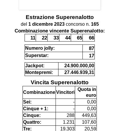
Estrazione
Superenalotto
del
1 dicembre 2023
concorso n.
165
Combinazione vincente Superenalotto:
11
22
33
44
65
66
87
Numero jolly:
17
Superstar:
Jackpot:
24.900.000,00
Montepremi:
27.446.939,31
Vincita Superenalotto
Quota in
Combinazione
Vincitori
euro
Sei:
-
0,00
Cinque + 1:
-
0,00
Cinque:
288
449,63
Quattro:
1.231
107,60
Tre:
19.303
20,59