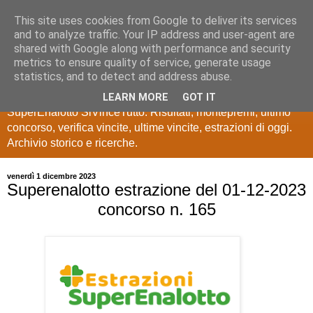
This site uses cookies from Google to deliver its services
Estrazioni Lotto
and to analyze traffic. Your IP address and user-agent are
shared with Google along with performance and security
SuperEnalotto
metrics to ensure quality of service, generate usage
statistics, and to detect and address abuse.
Ultime estrazioni di Lotto, SuperEnalotto, 10 e lotto,
LEARN MORE
GOT IT
SuperEnalotto SiVinceTutto. Risultati, montepremi, ultimo
concorso, verifica vincite, ultime vincite, estrazioni di oggi.
Archivio storico e ricerche.
venerdì 1 dicembre 2023
Superenalotto estrazione del 01-12-2023
concorso n. 165