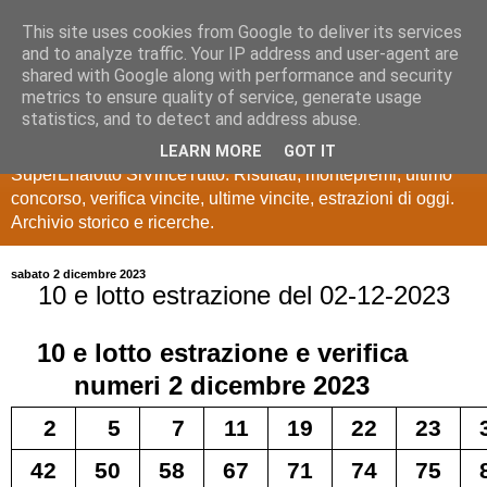
This site uses cookies from Google to deliver its services
Estrazioni Lotto
and to analyze traffic. Your IP address and user-agent are
shared with Google along with performance and security
SuperEnalotto
metrics to ensure quality of service, generate usage
statistics, and to detect and address abuse.
Ultime estrazioni di Lotto, SuperEnalotto, 10 e lotto,
LEARN MORE
GOT IT
SuperEnalotto SiVinceTutto. Risultati, montepremi, ultimo
concorso, verifica vincite, ultime vincite, estrazioni di oggi.
Archivio storico e ricerche.
sabato 2 dicembre 2023
10 e lotto estrazione del 02-12-2023
10 e lotto
estrazione e verifica
numeri
2 dicembre 2023
2
5
7
11
19
22
23
42
50
58
67
71
74
75