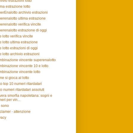
hivio estrazioni lotto
ima estrazione lotto
erEnalotto archivio estrazioni
erenalotto ultima estrazione
erenalotto verifica vincite
erenalotto estrazione di oggi
e lotto verifica vincite
e lotto ultima estrazione
e lotto estrazioni di oggi
e lotto archivio estrazioni
binazione vincente superenalotto
binazione vincente 10 e lotto
binazione vincente lotto
e si gioca al lotto
to top 10 numeri ritardatari
to numeri ritardatari assoluti
vera smorfia napoletana: sogni e
eri per vin...
 sono
clamer - attenzione
vacy