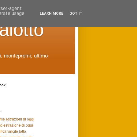
 user-agent
nerate usage
LEARN MORE
GOT IT
alotto
ti, montepremi, ultimo
ook
e
ime estrazioni di oggi
to estrazione di oggi
fica vincite lotto