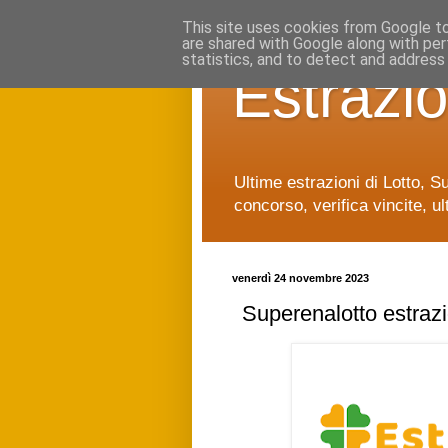
This site uses cookies from Google to 
are shared with Google along with per
statistics, and to detect and address
Estrazio
Ultime estrazioni di Lotto, S
concorso, verifica vincite, ul
venerdì 24 novembre 2023
Superenalotto estraz