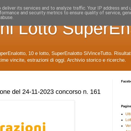
deliver its services and to analyze traffic. Your IP address and
formance and security metrics to ensure quality of service, ge
 abuse.
ni Lotto SuperEn
uperEnalotto, 10 e lotto, SuperEnalotto SiVinceTutto. Risulta
time vincite, estrazioni di oggi. Archivio storico e ricerche.
Faceb
ione del 24-11-2023 concorso n. 161
Pagin
Ult
Lot
Veri