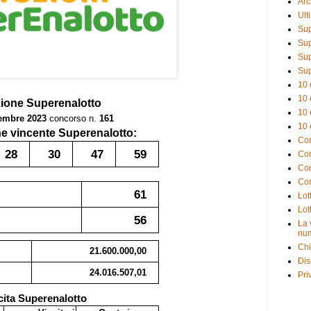
Arc
Ult
Sup
Sup
Sup
Sup
10 
10 
zione
Superenalotto
10 
embre 2023
concorso n.
161
10 
 vincente Superenalotto:
Com
28
30
47
59
Com
Com
Com
61
Lot
Lot
56
La 
num
Chi
21.600.000,00
Dis
24.016.507,01
Pri
cita Superenalotto