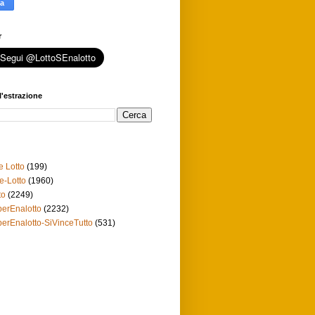
r
l'estrazione
e Lotto
(199)
e-Lotto
(1960)
to
(2249)
erEnalotto
(2232)
erEnalotto-SiVinceTutto
(531)