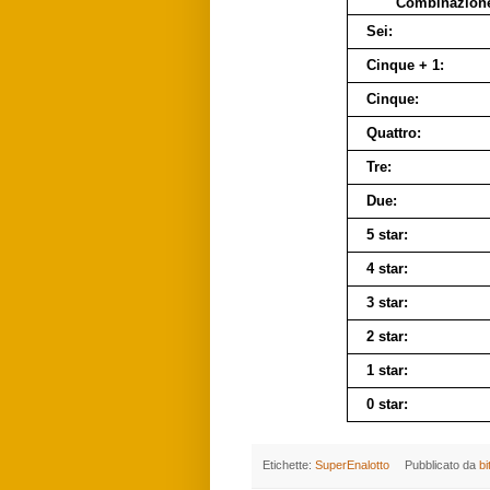
Combinazion
Sei:
Cinque + 1:
Cinque:
Quattro:
Tre:
Due:
5 star:
4 star:
3 star:
2 star:
1 star:
0 star:
Etichette:
SuperEnalotto
Pubblicato da
bi