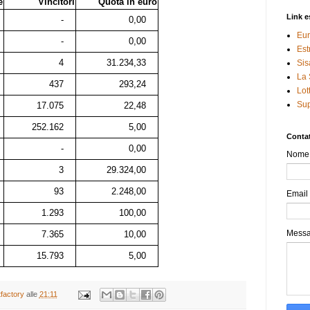
e
Vincitori
Quota in euro
Link e
-
0,00
Eur
-
0,00
Est
4
31.234,33
Sis
La 
437
293,24
Lot
Sup
17.075
22,48
252.162
5,00
Contat
-
0,00
Nome
3
29.324,00
93
2.248,00
Email
1.293
100,00
Mess
7.365
10,00
15.793
5,00
tfactory
alle
21:11