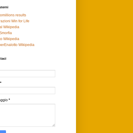
sterni
omillions results
razioni Win for Life
al Wikipedia
Smorfia
to Wikipedia
erEnalotto Wikipedia
taci
*
aggio
*