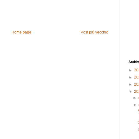
Home page
Post più vecchio
Archiv
►
20
►
20
►
20
▼
20
►
▼