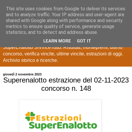
This site uses cookies from Google to deliver its services
Estrazioni Lotto
and to analyze traffic. Your IP address and user-agent are
shared with Google along with performance and security
SuperEnalotto
metrics to ensure quality of service, generate usage
statistics, and to detect and address abuse.
Ultime estrazioni di Lotto, SuperEnalotto, 10 e lotto,
LEARN MORE
GOT IT
SuperEnalotto SiVinceTutto. Risultati, montepremi, ultimo
concorso, verifica vincite, ultime vincite, estrazioni di oggi.
Archivio storico e ricerche.
giovedì 2 novembre 2023
Superenalotto estrazione del 02-11-2023
concorso n. 148