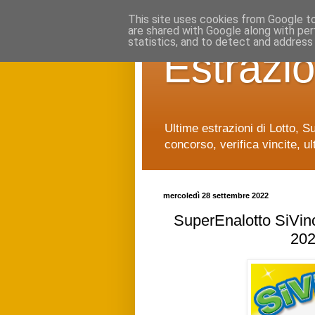
This site uses cookies from Google to 
are shared with Google along with per
statistics, and to detect and address
Estrazio
Ultime estrazioni di Lotto, S
concorso, verifica vincite, ul
mercoledì 28 settembre 2022
SuperEnalotto SiVinc
202