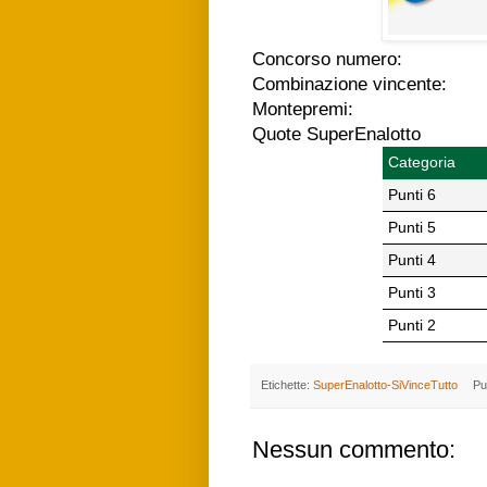
Concorso numero:
Combinazione vincente:
Montepremi:
Quote SuperEnalotto
Categoria
Punti 6
Punti 5
Punti 4
Punti 3
Punti 2
Etichette:
SuperEnalotto-SiVinceTutto
Pu
Nessun commento: