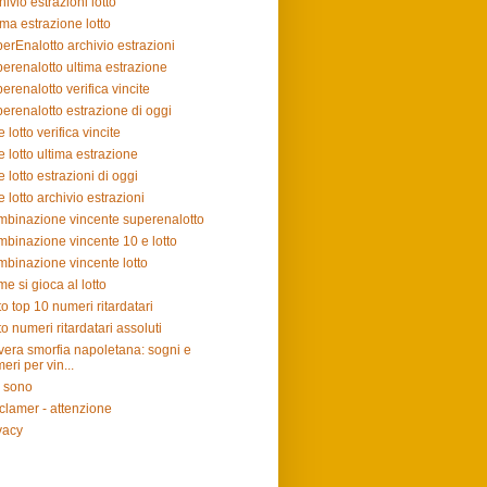
hivio estrazioni lotto
ima estrazione lotto
erEnalotto archivio estrazioni
erenalotto ultima estrazione
erenalotto verifica vincite
erenalotto estrazione di oggi
e lotto verifica vincite
e lotto ultima estrazione
e lotto estrazioni di oggi
e lotto archivio estrazioni
binazione vincente superenalotto
binazione vincente 10 e lotto
binazione vincente lotto
e si gioca al lotto
to top 10 numeri ritardatari
to numeri ritardatari assoluti
vera smorfia napoletana: sogni e
eri per vin...
 sono
clamer - attenzione
vacy