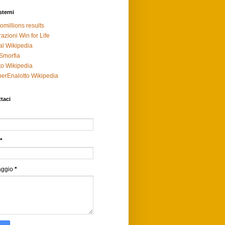
sterni
omillions results
razioni Win for Life
al Wikipedia
Smorfia
to Wikipedia
erEnalotto Wikipedia
taci
*
aggio
*