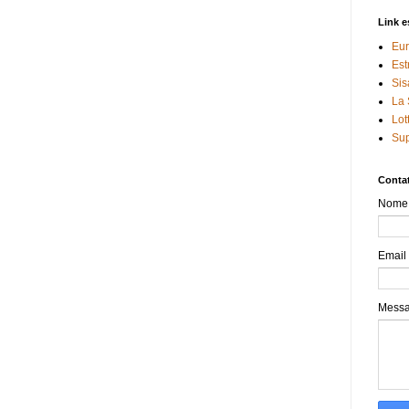
Link e
Eur
Est
Sis
La 
Lot
Sup
Contat
Nome
Email
Mess