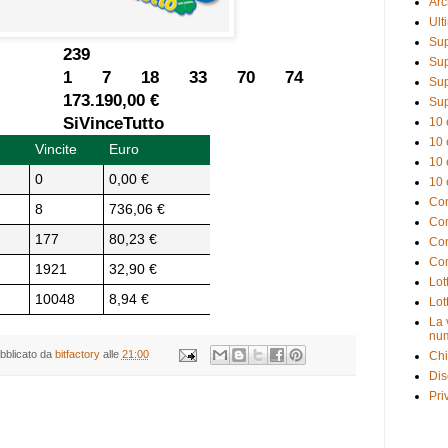
Arc
Ult
Sup
239
Sup
1 7 18 33 70 74
Sup
173.190,00 €
Sup
SiVinceTutto
10 
10 
Vincite
Euro
10 
0
0,00 €
10 
Com
8
736,06 €
Com
177
80,23 €
Com
Com
1921
32,90 €
Lot
10048
8,94 €
Lot
La 
num
bblicato da
bitfactory
alle
21:00
Chi
Dis
Pri