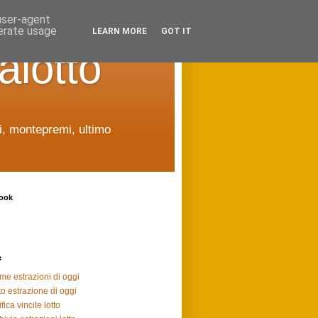
 user-agent
nerate usage
LEARN MORE
GOT IT
alotto
ti, montepremi, ultimo
ook
e
ime estrazioni di oggi
to estrazione di oggi
fica vincite lotto