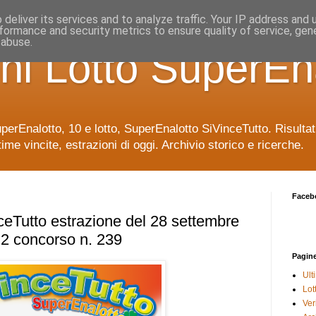
deliver its services and to analyze traffic. Your IP address and
formance and security metrics to ensure quality of service, ge
 abuse.
ni Lotto SuperEn
uperEnalotto, 10 e lotto, SuperEnalotto SiVinceTutto. Risulta
time vincite, estrazioni di oggi. Archivio storico e ricerche.
Faceb
eTutto estrazione del 28 settembre
2 concorso n. 239
Pagin
Ult
Lot
Veri