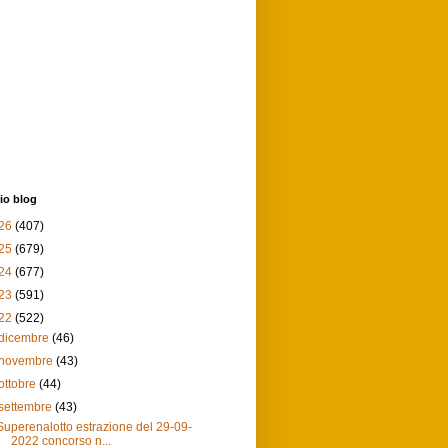
io blog
26
(407)
25
(679)
24
(677)
23
(591)
22
(522)
dicembre
(46)
novembre
(43)
ottobre
(44)
settembre
(43)
Superenalotto estrazione del 29-09-
2022 concorso n...