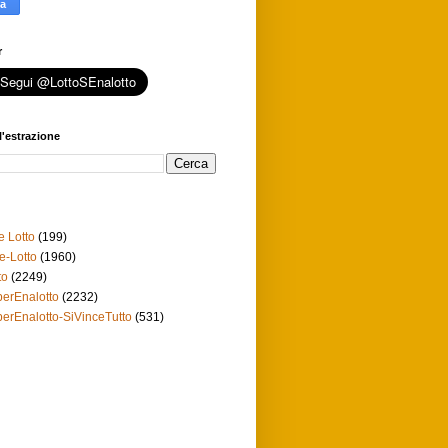
r
l'estrazione
e Lotto
(199)
e-Lotto
(1960)
to
(2249)
erEnalotto
(2232)
erEnalotto-SiVinceTutto
(531)