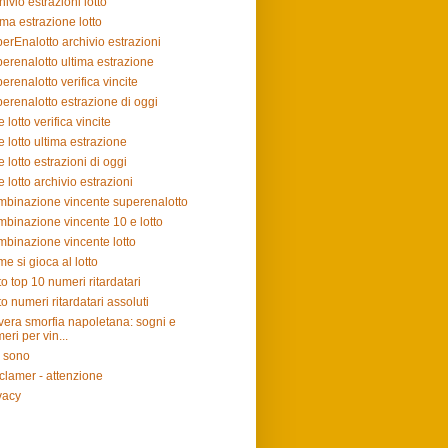
hivio estrazioni lotto
ima estrazione lotto
erEnalotto archivio estrazioni
erenalotto ultima estrazione
erenalotto verifica vincite
erenalotto estrazione di oggi
e lotto verifica vincite
e lotto ultima estrazione
e lotto estrazioni di oggi
e lotto archivio estrazioni
binazione vincente superenalotto
binazione vincente 10 e lotto
binazione vincente lotto
e si gioca al lotto
to top 10 numeri ritardatari
to numeri ritardatari assoluti
vera smorfia napoletana: sogni e
eri per vin...
 sono
clamer - attenzione
vacy