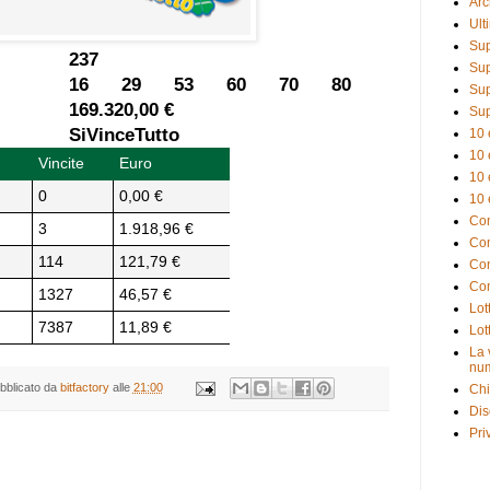
Arc
Ult
Sup
237
Sup
16 29 53 60 70 80
Sup
169.320,00 €
Sup
SiVinceTutto
10 
10 
Vincite
Euro
10 
0
0,00 €
10 
Com
3
1.918,96 €
Com
114
121,79 €
Com
Com
1327
46,57 €
Lot
7387
11,89 €
Lot
La 
num
bblicato da
bitfactory
alle
21:00
Chi
Dis
Pri