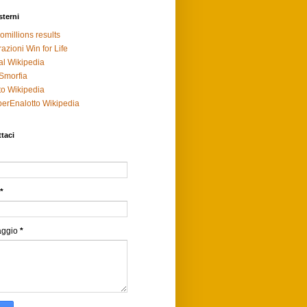
sterni
omillions results
razioni Win for Life
al Wikipedia
Smorfia
to Wikipedia
erEnalotto Wikipedia
taci
*
aggio
*