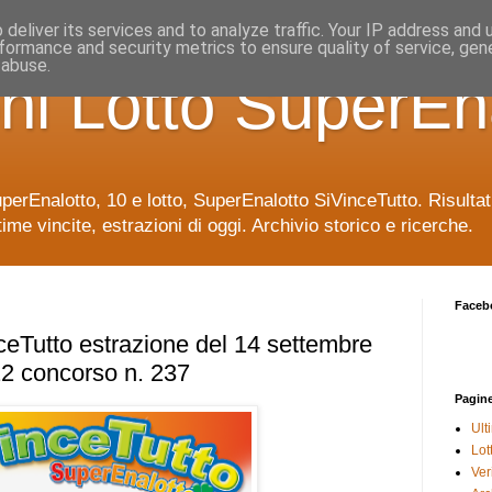
deliver its services and to analyze traffic. Your IP address and
formance and security metrics to ensure quality of service, ge
 abuse.
ni Lotto SuperEn
uperEnalotto, 10 e lotto, SuperEnalotto SiVinceTutto. Risulta
time vincite, estrazioni di oggi. Archivio storico e ricerche.
Faceb
eTutto estrazione del 14 settembre
2 concorso n. 237
Pagin
Ult
Lot
Veri