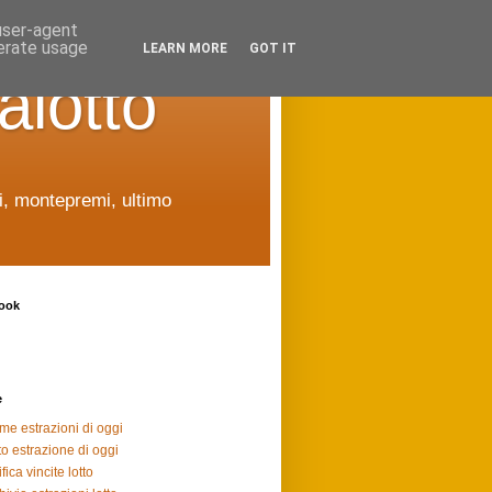
 user-agent
nerate usage
LEARN MORE
GOT IT
alotto
ti, montepremi, ultimo
ook
e
ime estrazioni di oggi
to estrazione di oggi
fica vincite lotto