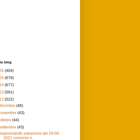
io blog
26
(404)
25
(679)
24
(677)
23
(591)
22
(522)
dicembre
(46)
novembre
(43)
ottobre
(44)
settembre
(43)
Superenalotto estrazione del 29-09-
2022 concorso n...