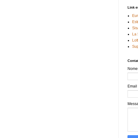
Link e
Eur
Est
Sis
La 
Lot
Sup
Contat
Nome
Email
Mess