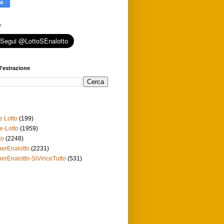
r
l'estrazione
e Lotto
(199)
e-Lotto
(1959)
to
(2248)
erEnalotto
(2231)
erEnalotto-SiVinceTutto
(531)