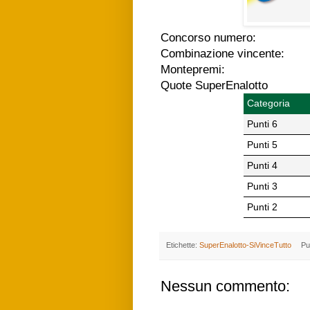
Concorso numero:
Combinazione vincente:
Montepremi:
Quote SuperEnalotto
Categoria
Punti 6
Punti 5
Punti 4
Punti 3
Punti 2
Etichette:
SuperEnalotto-SiVinceTutto
Pu
Nessun commento: