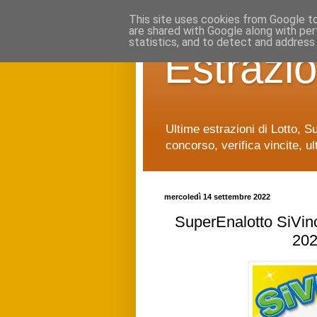
This site uses cookies from Google to 
are shared with Google along with per
statistics, and to detect and address
Estrazio
Ultime estrazioni di Lotto, S
concorso, verifica vincite, ul
mercoledì 14 settembre 2022
SuperEnalotto SiVinc
202