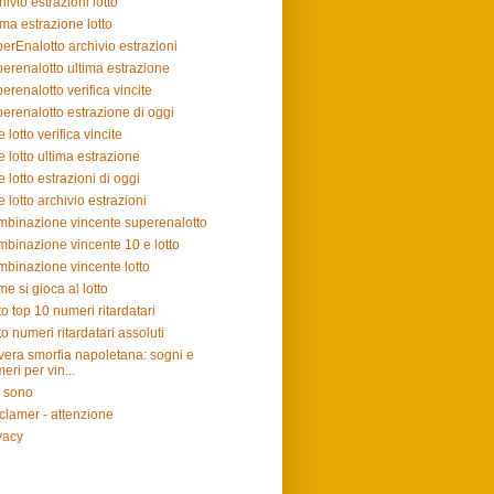
hivio estrazioni lotto
ima estrazione lotto
erEnalotto archivio estrazioni
erenalotto ultima estrazione
erenalotto verifica vincite
erenalotto estrazione di oggi
e lotto verifica vincite
e lotto ultima estrazione
e lotto estrazioni di oggi
e lotto archivio estrazioni
binazione vincente superenalotto
binazione vincente 10 e lotto
binazione vincente lotto
e si gioca al lotto
to top 10 numeri ritardatari
to numeri ritardatari assoluti
vera smorfia napoletana: sogni e
eri per vin...
 sono
clamer - attenzione
vacy