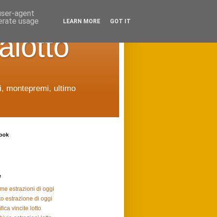
 user-agent
nerate usage
LEARN MORE
GOT IT
alotto
ti, montepremi, ultimo
ook
e
ime estrazioni di oggi
to estrazione di oggi
fica vincite lotto