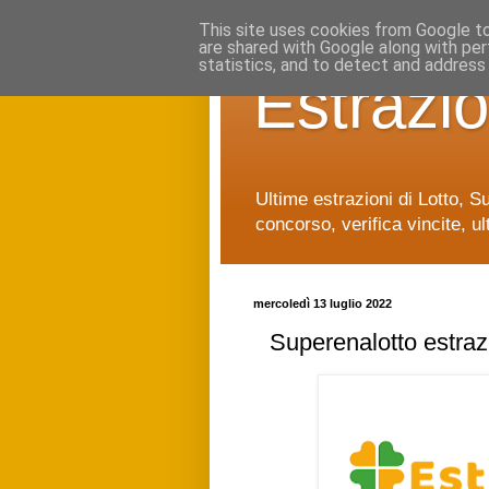
This site uses cookies from Google to 
are shared with Google along with per
statistics, and to detect and address
Estrazio
Ultime estrazioni di Lotto, S
concorso, verifica vincite, ul
mercoledì 13 luglio 2022
Superenalotto estraz