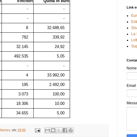
e
Vincitori
Quota in euro
Link e
-
-
Eur
-
-
Est
8
32.688,65
Sis
La 
782
339,92
Lot
Sup
32.145
24,92
492.535
5,05
Contat
-
-
Nome
4
33.992,00
195
2.492,00
Email
3.073
100,00
Mess
18.306
10,00
34.655
5,00
tfactory
alle
19:00