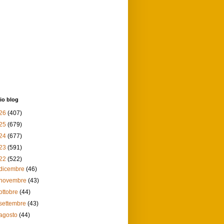
io blog
26
(407)
25
(679)
24
(677)
23
(591)
22
(522)
dicembre
(46)
novembre
(43)
ottobre
(44)
settembre
(43)
agosto
(44)