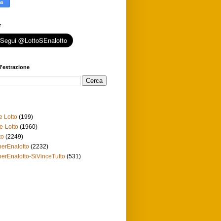
r
l'estrazione
e Lotto
(199)
e-Lotto
(1960)
to
(2249)
erEnalotto
(2232)
erEnalotto-SiVinceTutto
(531)