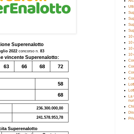
Arc
Ult
Sup
Sup
Sup
Sup
10 
10 
zione
Superenalotto
10 
uglio 2022
concorso n.
83
10 
 vincente Superenalotto:
Com
63
66
68
72
Com
Com
Com
58
Lot
Lot
68
La 
num
Chi
236.300.000,00
Dis
241.578.953,78
Pri
cita Superenalotto