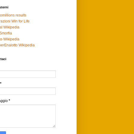
sterni
omillions results
razioni Win for Life
al Wikipedia
Smorfia
to Wikipedia
erEnalotto Wikipedia
taci
*
aggio
*