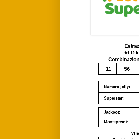
Estra
del
12 l
Combinazione
11
56
Numero jolly:
Superstar:
Jackpot:
Montepremi:
Vin