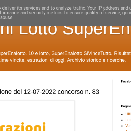
deliver its services and to analyze traffic. Your IP address and
formance and security metrics to ensure quality of service, ge
 abuse.
ni Lotto SuperEn
uperEnalotto, 10 e lotto, SuperEnalotto SiVinceTutto. Risulta
time vincite, estrazioni di oggi. Archivio storico e ricerche.
Faceb
ione del 12-07-2022 concorso n. 83
Pagin
Ult
Lot
Veri