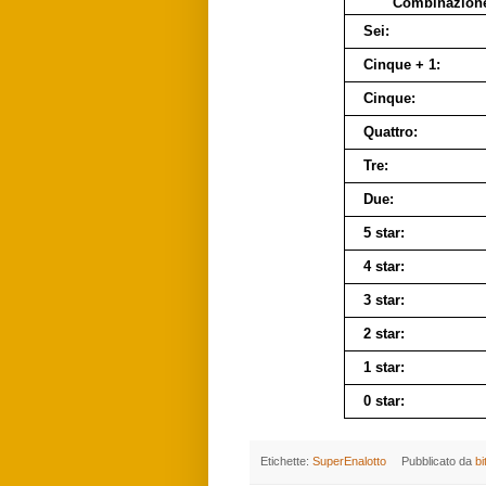
Combinazion
Sei:
Cinque + 1:
Cinque:
Quattro:
Tre:
Due:
5 star:
4 star:
3 star:
2 star:
1 star:
0 star:
Etichette:
SuperEnalotto
Pubblicato da
bi