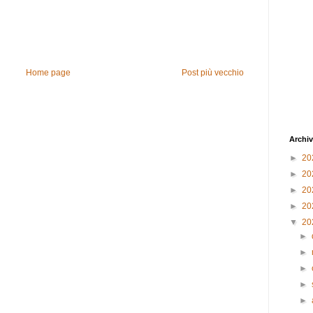
Home page
Post più vecchio
Archiv
►
20
►
20
►
20
►
20
▼
20
►
►
►
►
►