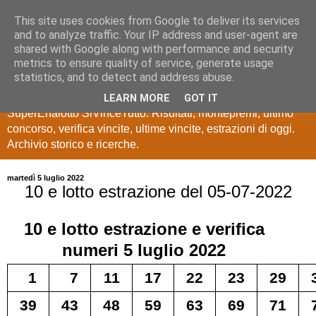
This site uses cookies from Google to deliver its services
Estrazioni Lotto
and to analyze traffic. Your IP address and user-agent are
shared with Google along with performance and security
SuperEnalotto
metrics to ensure quality of service, generate usage
statistics, and to detect and address abuse.
Ultime estrazioni di Lotto, SuperEnalotto, 10 e lotto,
LEARN MORE
GOT IT
SuperEnalotto SiVinceTutto. Risultati, montepremi, ultimo
concorso, verifica vincite, ultime vincite, estrazioni di oggi.
Archivio storico e ricerche.
martedì 5 luglio 2022
10 e lotto estrazione del 05-07-2022
10 e lotto
estrazione e verifica
numeri
5 luglio 2022
1
7
11
17
22
23
29
39
43
48
59
63
69
71