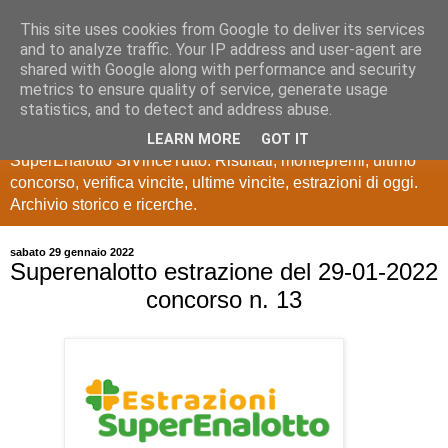
This site uses cookies from Google to deliver its services
Estrazioni Lotto
and to analyze traffic. Your IP address and user-agent are
shared with Google along with performance and security
SuperEnalotto
metrics to ensure quality of service, generate usage
statistics, and to detect and address abuse.
Ultime estrazioni di Lotto, SuperEnalotto, 10 e lotto,
LEARN MORE
GOT IT
SuperEnalotto SiVinceTutto. Risultati, montepremi, ultimo
concorso, verifica vincite, ultime vincite, estrazioni di oggi.
Archivio storico e ricerche.
sabato 29 gennaio 2022
Superenalotto estrazione del 29-01-2022
concorso n. 13