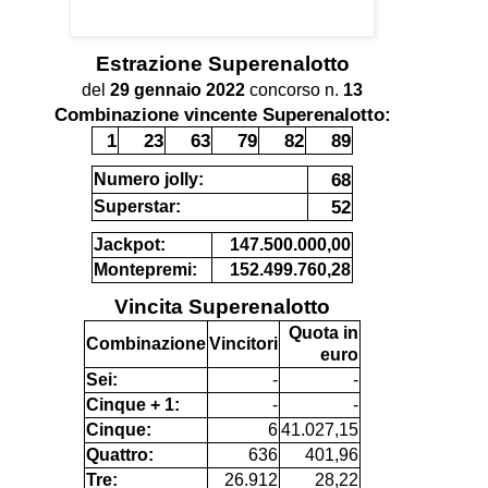
Estrazione
Superenalotto
del
29 gennaio 2022
concorso n.
13
Combinazione vincente Superenalotto:
1
23
63
79
82
89
68
Numero jolly:
52
Superstar:
Jackpot:
147.500.000,00
Montepremi:
152.499.760,28
Vincita Superenalotto
Quota in
Combinazione
Vincitori
euro
Sei:
-
-
Cinque + 1:
-
-
Cinque:
6
41.027,15
Quattro:
636
401,96
Tre:
26.912
28,22