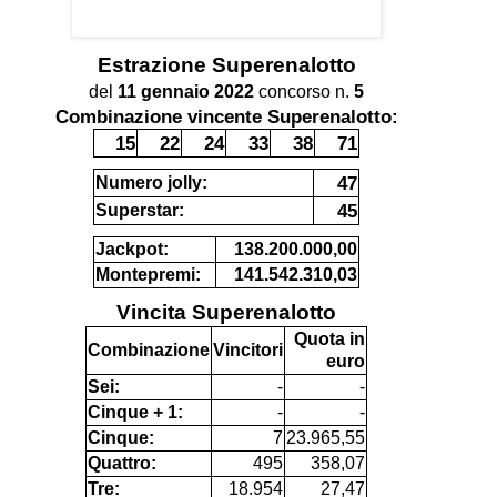
Estrazione
Superenalotto
del
11 gennaio 2022
concorso n.
5
Combinazione vincente Superenalotto:
15
22
24
33
38
71
47
Numero jolly:
45
Superstar:
Jackpot:
138.200.000,00
Montepremi:
141.542.310,03
Vincita Superenalotto
Quota in
Combinazione
Vincitori
euro
Sei:
-
-
Cinque + 1:
-
-
Cinque:
7
23.965,55
Quattro:
495
358,07
Tre:
18.954
27,47