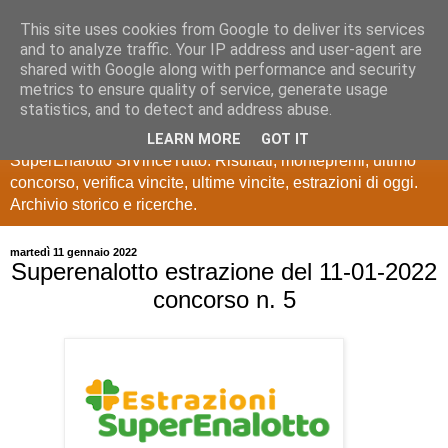
This site uses cookies from Google to deliver its services
Estrazioni Lotto
and to analyze traffic. Your IP address and user-agent are
shared with Google along with performance and security
SuperEnalotto
metrics to ensure quality of service, generate usage
statistics, and to detect and address abuse.
Ultime estrazioni di Lotto, SuperEnalotto, 10 e lotto,
LEARN MORE
GOT IT
SuperEnalotto SiVinceTutto. Risultati, montepremi, ultimo
concorso, verifica vincite, ultime vincite, estrazioni di oggi.
Archivio storico e ricerche.
martedì 11 gennaio 2022
Superenalotto estrazione del 11-01-2022
concorso n. 5