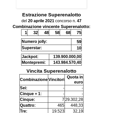
Estrazione
Superenalotto
del
20 aprile 2021
concorso n.
47
Combinazione vincente Superenalotto:
1
32
48
58
68
75
59
Numero jolly:
10
Superstar:
Jackpot:
139.900.000,00
Montepremi:
143.984.570,40
Vincita Superenalotto
Quota in
Combinazione
Vincitori
euro
Sei:
-
-
Cinque + 1:
-
-
Cinque:
7
29.302,28
Quattro:
465
448,33
Tre:
19.523
32,19