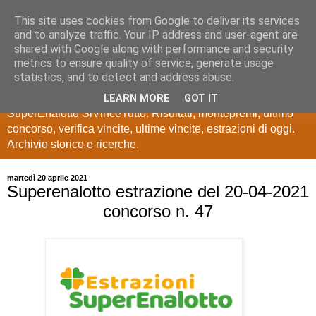
This site uses cookies from Google to deliver its services
Estrazioni Lotto
and to analyze traffic. Your IP address and user-agent are
shared with Google along with performance and security
SuperEnalotto
metrics to ensure quality of service, generate usage
statistics, and to detect and address abuse.
Ultime estrazioni di Lotto, SuperEnalotto, 10 e lotto,
LEARN MORE
GOT IT
SuperEnalotto SiVinceTutto. Risultati, montepremi, ultimo
concorso, verifica vincite, ultime vincite, estrazioni di oggi.
Archivio storico e ricerche.
martedì 20 aprile 2021
Superenalotto estrazione del 20-04-2021
concorso n. 47