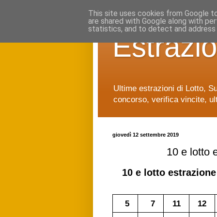
This site uses cookies from Google to 
are shared with Google along with per
statistics, and to detect and address
Estrazio
Ultime estrazioni di Lotto, S
concorso, verifica vincite, ul
giovedì 12 settembre 2019
10 e lotto
10 e lotto
estrazione
5
7
11
12