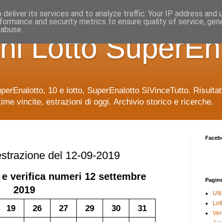
deliver its services and to analyze traffic. Your IP address and
formance and security metrics to ensure quality of service, ge
 abuse.
ni Lotto SuperEn
uperEnalotto, 10 e lotto, SuperEnalotto SiVinceTutto. Risulta
time vincite, estrazioni di oggi. Archivio storico e ricerche.
Faceb
 estrazione del 12-09-2019
 e verifica numeri
12 settembre
Pagin
2019
Ult
Lot
19
26
27
29
30
31
Veri