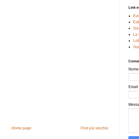
Link e
Eur
Est
Sis
La 
Lot
Sup
Contat
Nome
Email
Mess
Home page
Post più vecchio