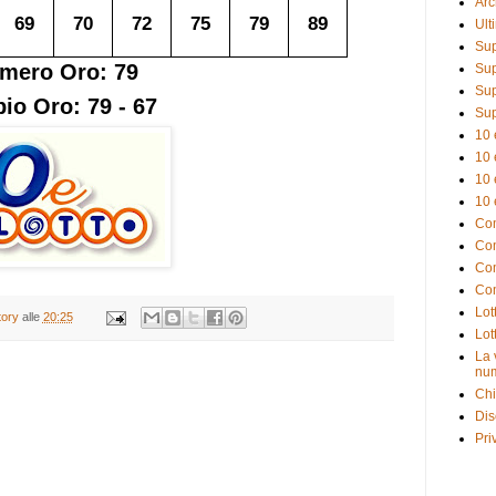
Arc
69
70
72
75
79
89
Ult
Sup
mero Oro: 79
Sup
Sup
io Oro: 79 - 67
Sup
10 
10 
10 
10 
Com
Com
Com
Com
Lot
tory
alle
20:25
Lot
La 
num
Chi
Dis
Pri