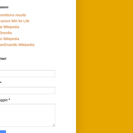
sterni
omillions results
razioni Win for Life
al Wikipedia
Smorfia
to Wikipedia
erEnalotto Wikipedia
taci
*
aggio
*