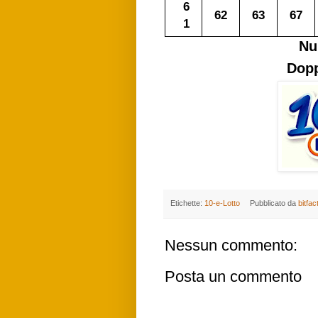
6
62
63
67
1
Nu
Dopp
Etichette:
10-e-Lotto
Pubblicato da
bitfac
Nessun commento:
Posta un commento