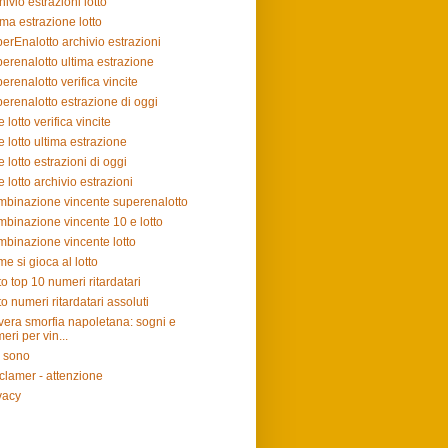
hivio estrazioni lotto
ima estrazione lotto
erEnalotto archivio estrazioni
erenalotto ultima estrazione
erenalotto verifica vincite
erenalotto estrazione di oggi
e lotto verifica vincite
e lotto ultima estrazione
e lotto estrazioni di oggi
e lotto archivio estrazioni
binazione vincente superenalotto
binazione vincente 10 e lotto
binazione vincente lotto
e si gioca al lotto
to top 10 numeri ritardatari
to numeri ritardatari assoluti
vera smorfia napoletana: sogni e
eri per vin...
 sono
clamer - attenzione
vacy