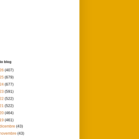
io blog
26
(407)
25
(679)
24
(677)
23
(591)
22
(522)
21
(522)
20
(464)
19
(461)
dicembre
(43)
novembre
(43)