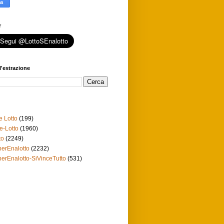
r
l'estrazione
e Lotto
(199)
e-Lotto
(1960)
to
(2249)
erEnalotto
(2232)
erEnalotto-SiVinceTutto
(531)