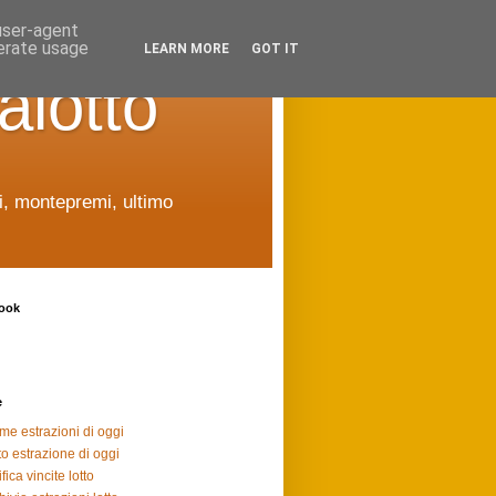
 user-agent
nerate usage
LEARN MORE
GOT IT
alotto
ti, montepremi, ultimo
ook
e
ime estrazioni di oggi
to estrazione di oggi
fica vincite lotto