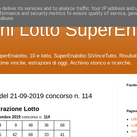
deliver its services and to analyze traffic. Your IP address and
formance and security metrics to ensure quality of service, ge
 abuse.
ni Lotto SuperEn
uperEnalotto, 10 e lotto, SuperEnalotto SiVinceTutto. Risulta
time vincite, estrazioni di oggi. Archivio storico e ricerche.
Faceb
 del 21-09-2019 concorso n. 114
trazione
Lotto
Pagin
tembre 2019
concorso n.
114
Ult
4
9
48
36
68
Lot
Veri
6
42
68
33
41