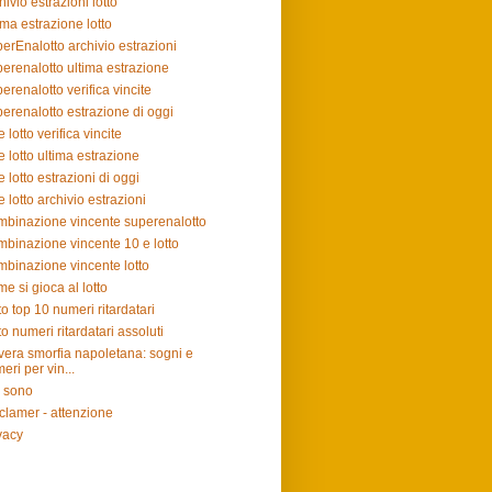
hivio estrazioni lotto
ima estrazione lotto
erEnalotto archivio estrazioni
erenalotto ultima estrazione
erenalotto verifica vincite
erenalotto estrazione di oggi
e lotto verifica vincite
e lotto ultima estrazione
e lotto estrazioni di oggi
e lotto archivio estrazioni
binazione vincente superenalotto
binazione vincente 10 e lotto
binazione vincente lotto
e si gioca al lotto
to top 10 numeri ritardatari
to numeri ritardatari assoluti
vera smorfia napoletana: sogni e
eri per vin...
 sono
clamer - attenzione
vacy