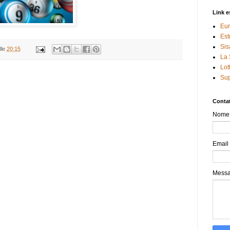
Link e
Eur
Est
Sis
lle
20:15
La 
Lot
Sup
Contat
Nome
Email
Mess