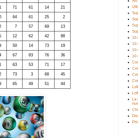
Arc
Ult
1
71
61
14
21
Sup
0
64
61
25
2
Sup
Sup
2
7
57
69
13
Sup
5
12
62
42
88
10 
10 
9
50
14
73
19
10 
4
67
83
76
36
10 
Com
1
63
53
71
17
Com
2
73
3
68
45
Com
Com
9
65
49
51
44
Lot
Lot
La 
num
Chi
Dis
Pri