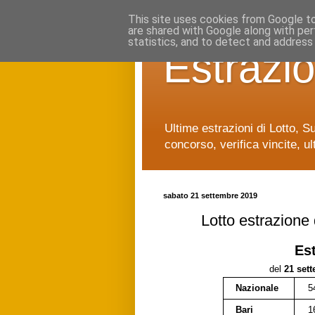
This site uses cookies from Google to 
are shared with Google along with per
statistics, and to detect and address
Estrazio
Ultime estrazioni di Lotto, S
concorso, verifica vincite, ul
sabato 21 settembre 2019
Lotto estrazione
Es
del
21 set
Nazionale
5
Bari
1