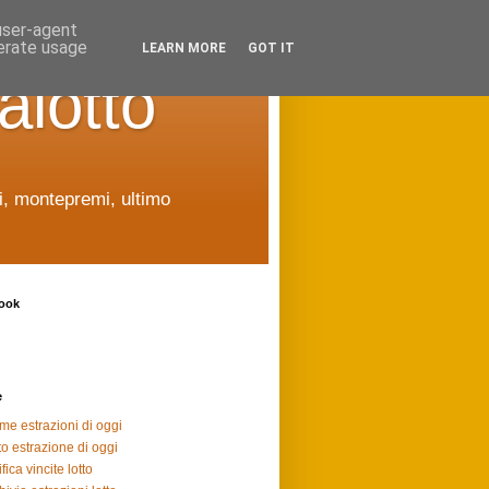
 user-agent
nerate usage
LEARN MORE
GOT IT
alotto
ti, montepremi, ultimo
ook
e
ime estrazioni di oggi
to estrazione di oggi
fica vincite lotto