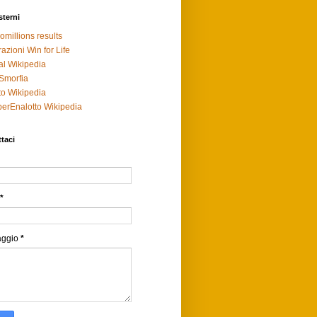
sterni
omillions results
razioni Win for Life
al Wikipedia
Smorfia
to Wikipedia
erEnalotto Wikipedia
taci
*
aggio
*