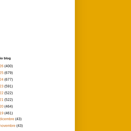
io blog
26
(400)
25
(679)
24
(677)
23
(591)
22
(522)
21
(522)
20
(464)
19
(461)
dicembre
(43)
novembre
(43)