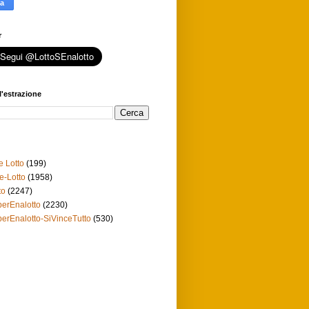
r
l'estrazione
e Lotto
(199)
e-Lotto
(1958)
to
(2247)
erEnalotto
(2230)
erEnalotto-SiVinceTutto
(530)