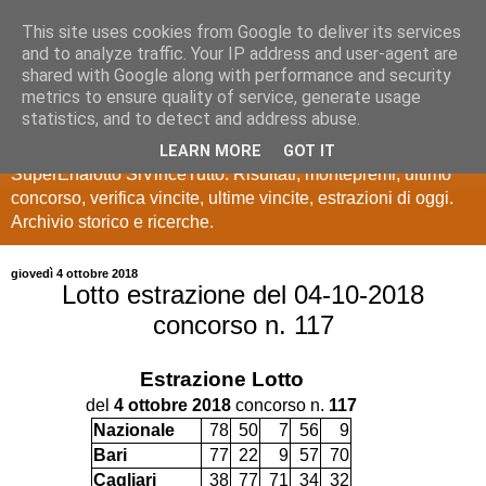
This site uses cookies from Google to deliver its services
Estrazioni Lotto
and to analyze traffic. Your IP address and user-agent are
shared with Google along with performance and security
SuperEnalotto
metrics to ensure quality of service, generate usage
statistics, and to detect and address abuse.
Ultime estrazioni di Lotto, SuperEnalotto, 10 e lotto,
LEARN MORE
GOT IT
SuperEnalotto SiVinceTutto. Risultati, montepremi, ultimo
concorso, verifica vincite, ultime vincite, estrazioni di oggi.
Archivio storico e ricerche.
giovedì 4 ottobre 2018
Lotto estrazione del 04-10-2018
concorso n. 117
Estrazione
Lotto
del
4 ottobre 2018
concorso n.
117
Nazionale
78
50
7
56
9
Bari
77
22
9
57
70
Cagliari
38
77
71
34
32