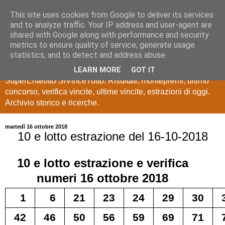
This site uses cookies from Google to deliver its services
Estrazioni Lotto
and to analyze traffic. Your IP address and user-agent are
shared with Google along with performance and security
SuperEnalotto
metrics to ensure quality of service, generate usage
statistics, and to detect and address abuse.
Ultime estrazioni di Lotto, SuperEnalotto, 10 e lotto,
LEARN MORE
GOT IT
SuperEnalotto SiVinceTutto. Risultati, montepremi, ultimo
concorso, verifica vincite, ultime vincite, estrazioni di oggi.
Archivio storico e ricerche.
martedì 16 ottobre 2018
10 e lotto estrazione del 16-10-2018
10 e lotto
estrazione e verifica
numeri
16 ottobre 2018
1
6
21
23
24
29
30
42
46
50
56
59
69
71