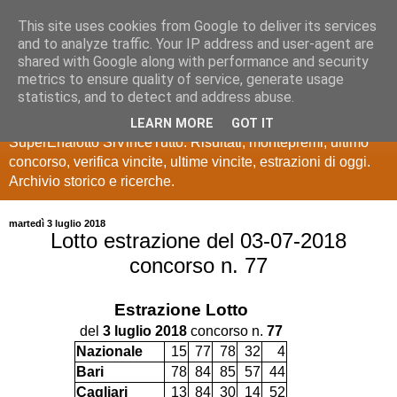
This site uses cookies from Google to deliver its services
Estrazioni Lotto
and to analyze traffic. Your IP address and user-agent are
shared with Google along with performance and security
SuperEnalotto
metrics to ensure quality of service, generate usage
statistics, and to detect and address abuse.
Ultime estrazioni di Lotto, SuperEnalotto, 10 e lotto,
LEARN MORE
GOT IT
SuperEnalotto SiVinceTutto. Risultati, montepremi, ultimo
concorso, verifica vincite, ultime vincite, estrazioni di oggi.
Archivio storico e ricerche.
martedì 3 luglio 2018
Lotto estrazione del 03-07-2018
concorso n. 77
Estrazione
Lotto
del
3 luglio 2018
concorso n.
77
Nazionale
15
77
78
32
4
Bari
78
84
85
57
44
Cagliari
13
84
30
14
52