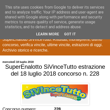
This site uses cookies from Google to deliver its services
Estrazioni Lotto
and to analyze traffic. Your IP address and user-agent are
shared with Google along with performance and security
SuperEnalotto
metrics to ensure quality of service, generate usage
statistics, and to detect and address abuse.
Ultime estrazioni di Lotto, SuperEnalotto, 10 e lotto,
LEARN MORE
GOT IT
SuperEnalotto SiVinceTutto. Risultati, montepremi, ultimo
concorso, verifica vincite, ultime vincite, estrazioni di oggi.
Archivio storico e ricerche.
mercoledì 18 luglio 2018
SuperEnalotto SiVinceTutto estrazione
del 18 luglio 2018 concorso n. 228
Concorso numero:
228