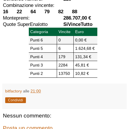
Combinazione vincente:
16 22 64 79 82 88
Montepremi:
286.707,00 €
Quote SuperEnalotto
SiVinceTutto
Categoria
Vincite
Euro
Punti 6
0
0,00 €
Punti 5
6
1.624,68 €
Punti 4
179
131,34 €
Punti 3
2284
45,81 €
Punti 2
13750
10,82 €
bitfactory
alle
21:00
Condividi
Nessun commento:
Posta un commento