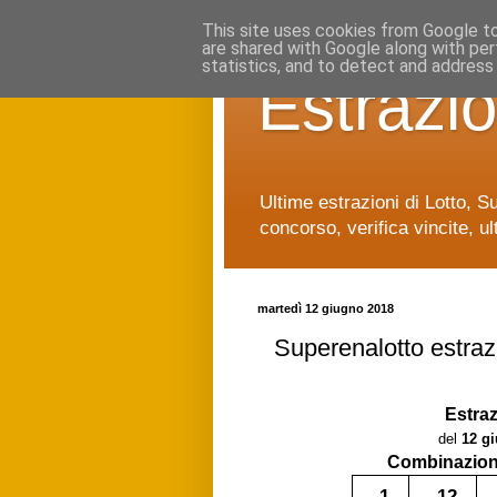
This site uses cookies from Google to 
are shared with Google along with per
statistics, and to detect and address
Estrazio
Ultime estrazioni di Lotto, S
concorso, verifica vincite, ul
martedì 12 giugno 2018
Superenalotto estraz
Estra
del
12 g
Combinazione
1
12