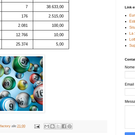
7
38.633,00
Link e
Eur
176
2.515,00
Est
2.081
100,00
Sis
La 
12.766
10,00
Lot
25.374
5,00
Sup
Contat
Nome
Email
Mess
tfactory
alle
21:00