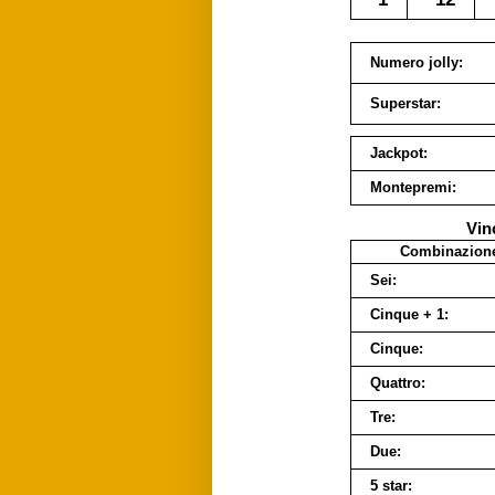
Numero jolly:
Superstar:
Jackpot:
Montepremi:
Vin
Combinazion
Sei:
Cinque + 1:
Cinque:
Quattro:
Tre:
Due:
5 star: