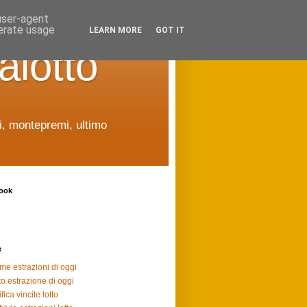
 user-agent
nerate usage
LEARN MORE
GOT IT
alotto
ti, montepremi, ultimo
ook
e
ime estrazioni di oggi
to estrazione di oggi
fica vincite lotto