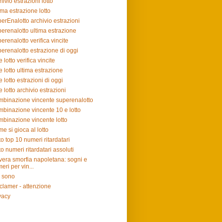
hivio estrazioni lotto
ima estrazione lotto
erEnalotto archivio estrazioni
erenalotto ultima estrazione
erenalotto verifica vincite
erenalotto estrazione di oggi
e lotto verifica vincite
e lotto ultima estrazione
e lotto estrazioni di oggi
e lotto archivio estrazioni
binazione vincente superenalotto
binazione vincente 10 e lotto
binazione vincente lotto
e si gioca al lotto
to top 10 numeri ritardatari
to numeri ritardatari assoluti
vera smorfia napoletana: sogni e
eri per vin...
 sono
clamer - attenzione
vacy