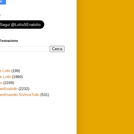
r
l'estrazione
e Lotto
(199)
e-Lotto
(1960)
to
(2249)
erEnalotto
(2232)
erEnalotto-SiVinceTutto
(531)