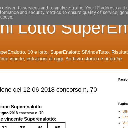
deliver its services and to analyze traffic. Your IP address and
formance and security metrics to ensure quality of service, ge
 abuse.
ni Lotto SuperEn
uperEnalotto, 10 e lotto, SuperEnalotto SiVinceTutto. Risulta
time vincite, estrazioni di oggi. Archivio storico e ricerche.
Faceb
ione del 12-06-2018 concorso n. 70
Pagin
zione
Superenalotto
Ult
iugno 2018
concorso n.
70
Lot
 vincente Superenalotto:
Veri
31
33
44
50