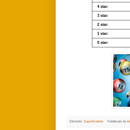
4 star:
3 star:
2 star:
1 star:
0 star:
Etichette:
SuperEnalotto
Pubblicato da
bi