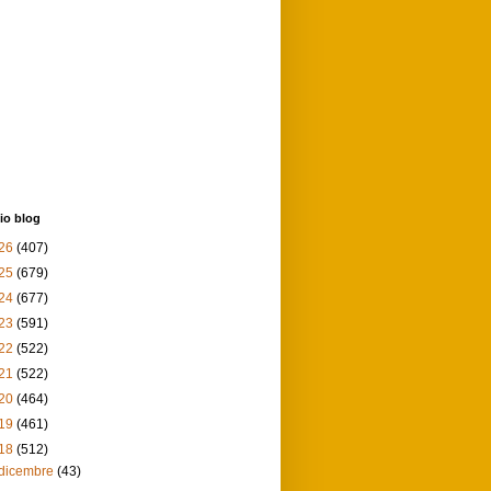
io blog
26
(407)
25
(679)
24
(677)
23
(591)
22
(522)
21
(522)
20
(464)
19
(461)
18
(512)
dicembre
(43)