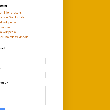
sterni
omillions results
razioni Win for Life
al Wikipedia
Smorfia
to Wikipedia
erEnalotto Wikipedia
taci
*
aggio
*