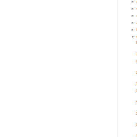
►
►
►
►
►
▼