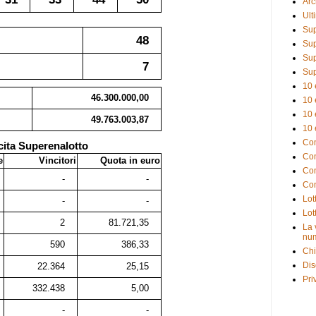
Arc
Ult
Sup
48
Sup
Sup
7
Sup
10 
46.300.000,00
10 
10 
49.763.003,87
10 
Com
cita Superenalotto
Com
e
Vincitori
Quota in euro
Com
-
-
Com
Lot
-
-
Lot
2
81.721,35
La 
num
590
386,33
Chi
Dis
22.364
25,15
Pri
332.438
5,00
-
-