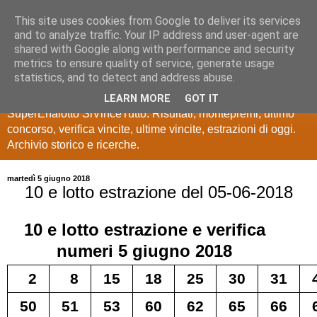
This site uses cookies from Google to deliver its services
Estrazioni Lotto
and to analyze traffic. Your IP address and user-agent are
shared with Google along with performance and security
SuperEnalotto
metrics to ensure quality of service, generate usage
statistics, and to detect and address abuse.
Ultime estrazioni di Lotto, SuperEnalotto, 10 e lotto,
LEARN MORE
GOT IT
SuperEnalotto SiVinceTutto. Risultati, montepremi, ultimo
concorso, verifica vincite, ultime vincite, estrazioni di oggi.
Archivio storico e ricerche.
martedì 5 giugno 2018
10 e lotto estrazione del 05-06-2018
10 e lotto
estrazione e verifica
numeri
5 giugno 2018
2
8
15
18
25
30
31
50
51
53
60
62
65
66