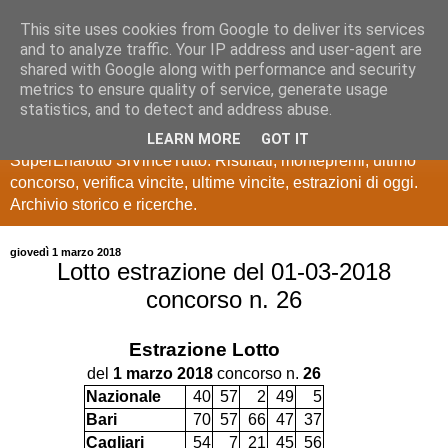
This site uses cookies from Google to deliver its services
Estrazioni Lotto
and to analyze traffic. Your IP address and user-agent are
shared with Google along with performance and security
SuperEnalotto
metrics to ensure quality of service, generate usage
statistics, and to detect and address abuse.
Ultime estrazioni di Lotto, SuperEnalotto, 10 e lotto,
LEARN MORE
GOT IT
SuperEnalotto SiVinceTutto. Risultati, montepremi, ultimo
concorso, verifica vincite, ultime vincite, estrazioni di oggi.
Archivio storico e ricerche.
giovedì 1 marzo 2018
Lotto estrazione del 01-03-2018
concorso n. 26
Estrazione
Lotto
del
1 marzo 2018
concorso n.
26
Nazionale
40
57
2
49
5
Bari
70
57
66
47
37
Cagliari
54
7
21
45
56