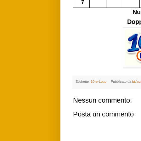
7
Nu
Dopp
Etichette:
10-e-Lotto
Pubblicato da
bitfac
Nessun commento:
Posta un commento