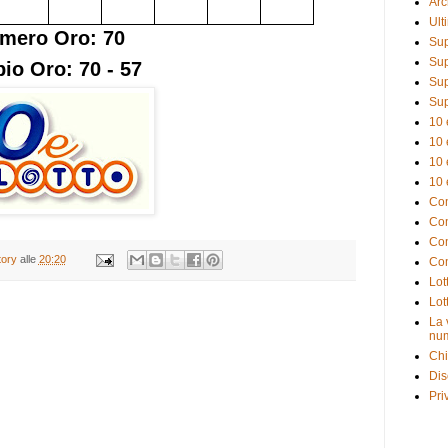
Arc
Ult
mero Oro: 70
Sup
Sup
io Oro: 70 - 57
Sup
Sup
10 
10 
10 
10 
Com
Com
Com
tory
alle
20:20
Com
Lot
Lot
La 
num
Chi
Dis
Pri