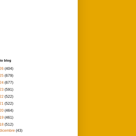
io blog
26
(404)
25
(679)
24
(677)
23
(591)
22
(522)
21
(522)
20
(464)
19
(461)
18
(512)
dicembre
(43)