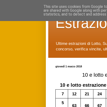
This site uses cookies from Google to 
are shared with Google along with per
statistics, and to detect and address
Estrazio
Ultime estrazioni di Lotto, S
concorso, verifica vincite, ul
giovedì 1 marzo 2018
10 e lotto
10 e lotto
estrazione
7
12
21
24
5
63
66
67