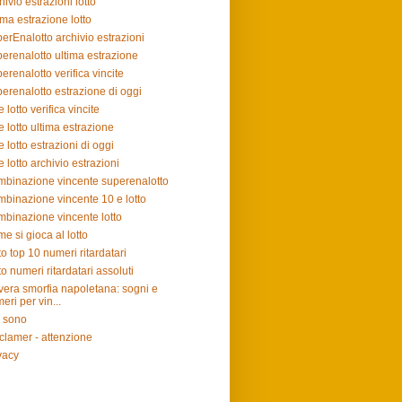
hivio estrazioni lotto
ima estrazione lotto
erEnalotto archivio estrazioni
erenalotto ultima estrazione
erenalotto verifica vincite
erenalotto estrazione di oggi
e lotto verifica vincite
e lotto ultima estrazione
e lotto estrazioni di oggi
e lotto archivio estrazioni
binazione vincente superenalotto
binazione vincente 10 e lotto
binazione vincente lotto
e si gioca al lotto
to top 10 numeri ritardatari
to numeri ritardatari assoluti
vera smorfia napoletana: sogni e
eri per vin...
 sono
clamer - attenzione
vacy