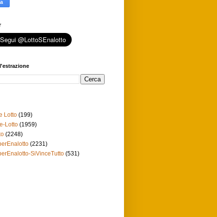
r
l'estrazione
e Lotto
(199)
e-Lotto
(1959)
to
(2248)
erEnalotto
(2231)
erEnalotto-SiVinceTutto
(531)