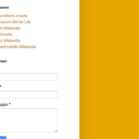
sterni
omillions results
razioni Win for Life
al Wikipedia
Smorfia
to Wikipedia
erEnalotto Wikipedia
taci
*
aggio
*