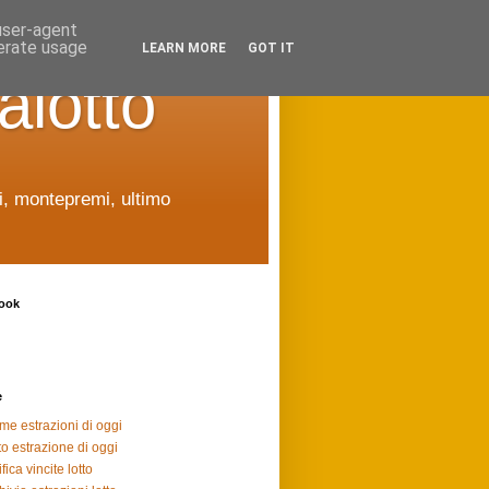
 user-agent
nerate usage
LEARN MORE
GOT IT
alotto
ti, montepremi, ultimo
ook
e
ime estrazioni di oggi
to estrazione di oggi
fica vincite lotto