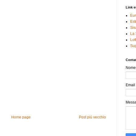
Link e
Eur
Est
Sis
La 
Lot
Sup
Contat
Nome
Email
Mess
Home page
Post più vecchio