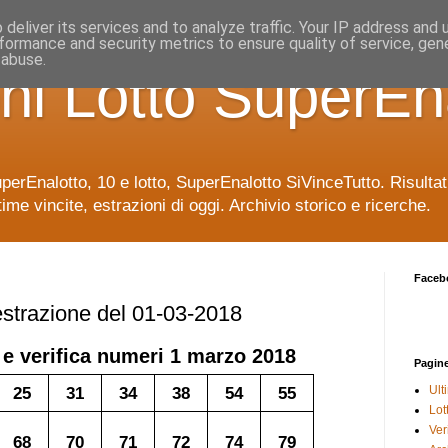
deliver its services and to analyze traffic. Your IP address and
formance and security metrics to ensure quality of service, ge
 abuse.
ni Lotto SuperEn
uperEnalotto, 10 e lotto, SuperEnalotto SiVinceTutto. Risulta
time vincite, estrazioni di oggi. Archivio storico e ricerche.
Faceb
 estrazione del 01-03-2018
 e verifica numeri
1 marzo 2018
Pagin
25
31
34
38
54
55
Ult
Lot
Veri
68
70
71
72
74
79