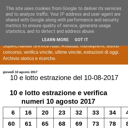
This site uses cookies from Google to deliver its services
Estrazioni Lotto
and to analyze traffic. Your IP address and user-agent are
shared with Google along with performance and security
SuperEnalotto
metrics to ensure quality of service, generate usage
statistics, and to detect and address abuse.
Ultime estrazioni di Lotto, SuperEnalotto, 10 e lotto,
LEARN MORE
GOT IT
SuperEnalotto SiVinceTutto. Risultati, montepremi, ultimo
concorso, verifica vincite, ultime vincite, estrazioni di oggi.
Archivio storico e ricerche.
giovedì 10 agosto 2017
10 e lotto estrazione del 10-08-2017
10 e lotto
estrazione e verifica
numeri
10 agosto 2017
6
16
20
23
32
33
34
60
61
65
68
69
73
78