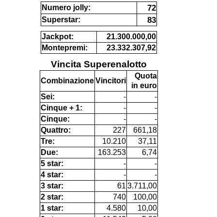
72
Numero jolly:
83
Superstar:
Jackpot:
21.300.000,00
Montepremi:
23.332.307,92
Vincita Superenalotto
Quota
Combinazione
Vincitori
in euro
Sei:
-
-
Cinque + 1:
-
-
Cinque:
-
-
Quattro:
227
661,18
Tre:
10.210
37,11
Due:
163.253
6,74
5 star:
-
-
4 star:
-
-
3 star:
61
3.711,00
2 star:
740
100,00
1 star:
4.580
10,00