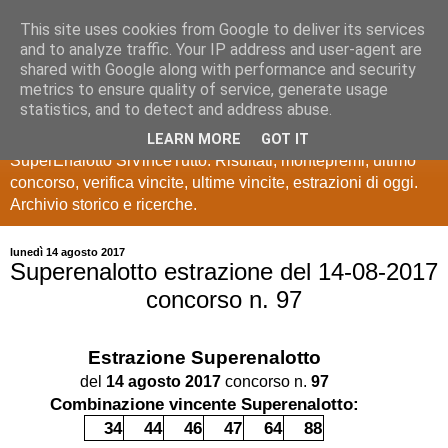
This site uses cookies from Google to deliver its services
Estrazioni Lotto
and to analyze traffic. Your IP address and user-agent are
shared with Google along with performance and security
SuperEnalotto
metrics to ensure quality of service, generate usage
statistics, and to detect and address abuse.
Ultime estrazioni di Lotto, SuperEnalotto, 10 e lotto,
LEARN MORE
GOT IT
SuperEnalotto SiVinceTutto. Risultati, montepremi, ultimo
concorso, verifica vincite, ultime vincite, estrazioni di oggi.
Archivio storico e ricerche.
lunedì 14 agosto 2017
Superenalotto estrazione del 14-08-2017
concorso n. 97
Estrazione
Superenalotto
del
14 agosto 2017
concorso n.
97
Combinazione vincente Superenalotto:
34
44
46
47
64
88