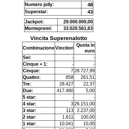
48
Numero jolly:
43
Superstar:
Jackpot:
29.000.000,00
Montepremi:
33.020.561,63
Vincita Superenalotto
Quota in
Combinazione
Vincitori
euro
Sei:
-
-
Cinque + 1:
-
-
Cinque:
7
28.727,99
Quattro:
858
261,51
Tre:
28.427
22,37
Due:
417.480
5,00
5 star:
-
-
4 star:
3
26.151,00
3 star:
113
2.237,00
2 star:
1.611
100,00
1 star:
10.041
10,00