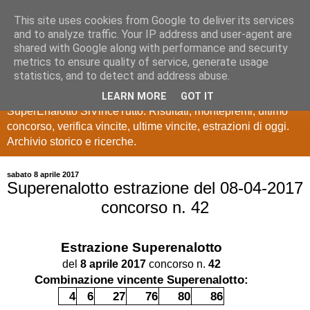
This site uses cookies from Google to deliver its services
Estrazioni Lotto
and to analyze traffic. Your IP address and user-agent are
shared with Google along with performance and security
SuperEnalotto
metrics to ensure quality of service, generate usage
statistics, and to detect and address abuse.
Ultime estrazioni di Lotto, SuperEnalotto, 10 e lotto,
LEARN MORE
GOT IT
SuperEnalotto SiVinceTutto. Risultati, montepremi, ultimo
concorso, verifica vincite, ultime vincite, estrazioni di oggi.
Archivio storico e ricerche.
sabato 8 aprile 2017
Superenalotto estrazione del 08-04-2017
concorso n. 42
Estrazione
Superenalotto
del
8 aprile 2017
concorso n.
42
Combinazione vincente Superenalotto:
4
6
27
76
80
86