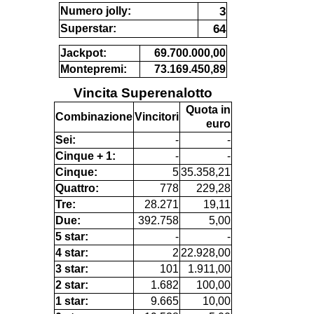
3
Numero jolly:
64
Superstar:
Jackpot:
69.700.000,00
Montepremi:
73.169.450,89
Vincita Superenalotto
Quota in
Combinazione
Vincitori
euro
Sei:
-
-
Cinque + 1:
-
-
Cinque:
5
35.358,21
Quattro:
778
229,28
Tre:
28.271
19,11
Due:
392.758
5,00
5 star:
-
-
4 star:
2
22.928,00
3 star:
101
1.911,00
2 star:
1.682
100,00
1 star:
9.665
10,00