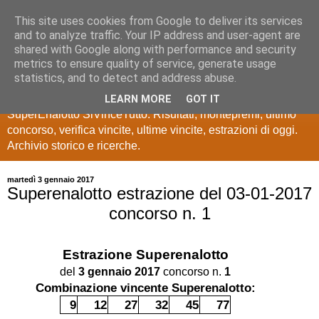
This site uses cookies from Google to deliver its services
Estrazioni Lotto
and to analyze traffic. Your IP address and user-agent are
shared with Google along with performance and security
SuperEnalotto
metrics to ensure quality of service, generate usage
statistics, and to detect and address abuse.
Ultime estrazioni di Lotto, SuperEnalotto, 10 e lotto,
LEARN MORE
GOT IT
SuperEnalotto SiVinceTutto. Risultati, montepremi, ultimo
concorso, verifica vincite, ultime vincite, estrazioni di oggi.
Archivio storico e ricerche.
martedì 3 gennaio 2017
Superenalotto estrazione del 03-01-2017
concorso n. 1
Estrazione
Superenalotto
del
3 gennaio 2017
concorso n.
1
Combinazione vincente Superenalotto:
9
12
27
32
45
77