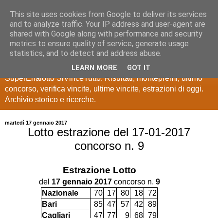
This site uses cookies from Google to deliver its services
Estrazioni Lotto
and to analyze traffic. Your IP address and user-agent are
shared with Google along with performance and security
SuperEnalotto
metrics to ensure quality of service, generate usage
statistics, and to detect and address abuse.
Ultime estrazioni di Lotto, SuperEnalotto, 10 e lotto,
LEARN MORE
GOT IT
SuperEnalotto SiVinceTutto. Risultati, montepremi, ultimo
concorso, verifica vincite, ultime vincite, estrazioni di oggi.
Archivio storico e ricerche.
martedì 17 gennaio 2017
Lotto estrazione del 17-01-2017
concorso n. 9
Estrazione
Lotto
del
17 gennaio 2017
concorso n.
9
Nazionale
70
17
80
18
72
Bari
85
47
57
42
89
Cagliari
47
77
9
68
79