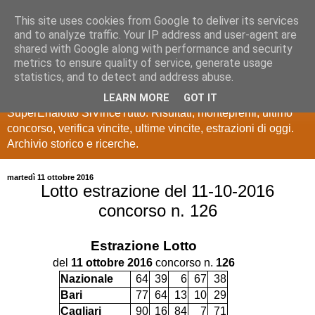
This site uses cookies from Google to deliver its services
Estrazioni Lotto
and to analyze traffic. Your IP address and user-agent are
shared with Google along with performance and security
SuperEnalotto
metrics to ensure quality of service, generate usage
statistics, and to detect and address abuse.
Ultime estrazioni di Lotto, SuperEnalotto, 10 e lotto,
LEARN MORE
GOT IT
SuperEnalotto SiVinceTutto. Risultati, montepremi, ultimo
concorso, verifica vincite, ultime vincite, estrazioni di oggi.
Archivio storico e ricerche.
martedì 11 ottobre 2016
Lotto estrazione del 11-10-2016
concorso n. 126
Estrazione
Lotto
del
11 ottobre 2016
concorso n.
126
Nazionale
64
39
6
67
38
Bari
77
64
13
10
29
Cagliari
90
16
84
7
71