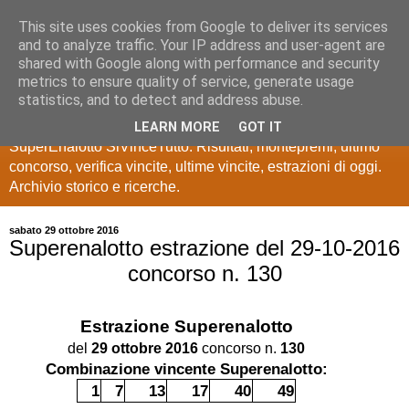
This site uses cookies from Google to deliver its services
Estrazioni Lotto
and to analyze traffic. Your IP address and user-agent are
shared with Google along with performance and security
SuperEnalotto
metrics to ensure quality of service, generate usage
statistics, and to detect and address abuse.
Ultime estrazioni di Lotto, SuperEnalotto, 10 e lotto,
LEARN MORE
GOT IT
SuperEnalotto SiVinceTutto. Risultati, montepremi, ultimo
concorso, verifica vincite, ultime vincite, estrazioni di oggi.
Archivio storico e ricerche.
sabato 29 ottobre 2016
Superenalotto estrazione del 29-10-2016
concorso n. 130
Estrazione
Superenalotto
del
29 ottobre 2016
concorso n.
130
Combinazione vincente Superenalotto:
1
7
13
17
40
49