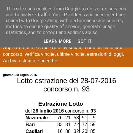
This site uses cookies from Google to deliver its services
Estrazioni Lotto
and to analyze traffic. Your IP address and user-agent are
shared with Google along with performance and security
SuperEnalotto
metrics to ensure quality of service, generate usage
statistics, and to detect and address abuse.
Ultime estrazioni di Lotto, SuperEnalotto, 10 e lotto,
LEARN MORE
GOT IT
SuperEnalotto SiVinceTutto. Risultati, montepremi, ultimo
concorso, verifica vincite, ultime vincite, estrazioni di oggi.
Archivio storico e ricerche.
giovedì 28 luglio 2016
Lotto estrazione del 28-07-2016
concorso n. 93
Estrazione
Lotto
del
28 luglio 2016
concorso n.
93
Nazionale
76
21
58
51
5
Bari
83
81
72
77
59
Cagliari
16
88
32
20
85