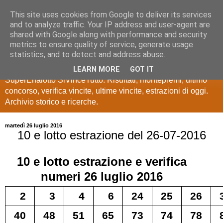
This site uses cookies from Google to deliver its services
Estrazioni Lotto
and to analyze traffic. Your IP address and user-agent are
shared with Google along with performance and security
SuperEnalotto
metrics to ensure quality of service, generate usage
statistics, and to detect and address abuse.
Ultime estrazioni di Lotto, SuperEnalotto, 10 e lotto,
LEARN MORE
GOT IT
SuperEnalotto SiVinceTutto. Risultati, montepremi, ultimo
concorso, verifica vincite, ultime vincite, estrazioni di oggi.
Archivio storico e ricerche.
martedì 26 luglio 2016
10 e lotto estrazione del 26-07-2016
10 e lotto
estrazione e verifica
numeri
26 luglio 2016
2
3
4
6
24
25
26
40
48
51
65
73
74
78