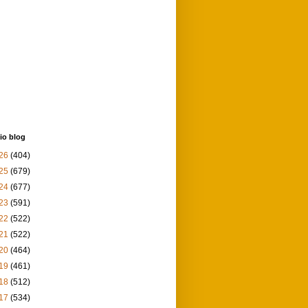
io blog
26
(404)
25
(679)
24
(677)
23
(591)
22
(522)
21
(522)
20
(464)
19
(461)
18
(512)
17
(534)