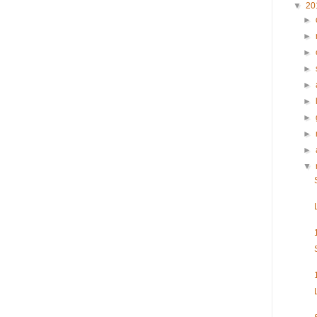
▼
20
►
►
►
►
►
►
►
►
►
▼