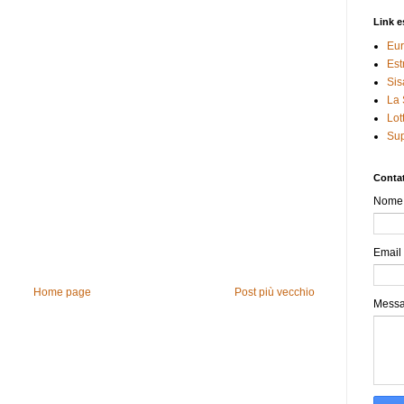
Link e
Eur
Est
Sis
La 
Lot
Sup
Contat
Nome
Email
Home page
Post più vecchio
Mess