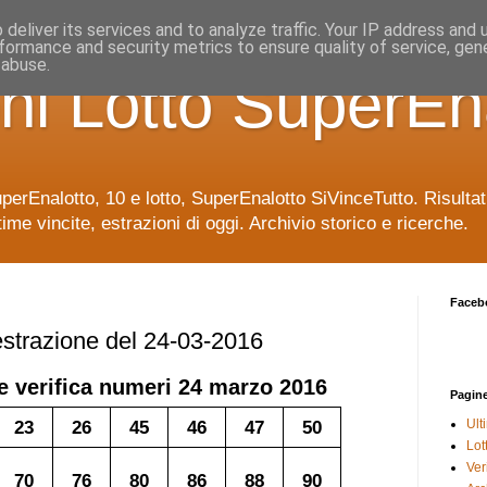
deliver its services and to analyze traffic. Your IP address and
formance and security metrics to ensure quality of service, ge
 abuse.
ni Lotto SuperEn
uperEnalotto, 10 e lotto, SuperEnalotto SiVinceTutto. Risulta
time vincite, estrazioni di oggi. Archivio storico e ricerche.
Faceb
 estrazione del 24-03-2016
e verifica numeri
24 marzo 2016
Pagin
23
26
45
46
47
50
Ult
Lot
Veri
70
76
80
86
88
90