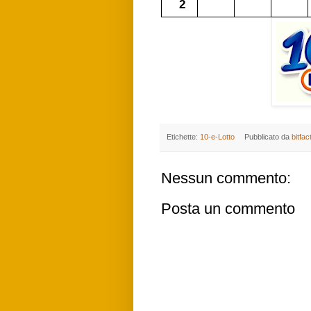
2
Etichette:
10-e-Lotto
Pubblicato da
bitfac
Nessun commento:
Posta un commento