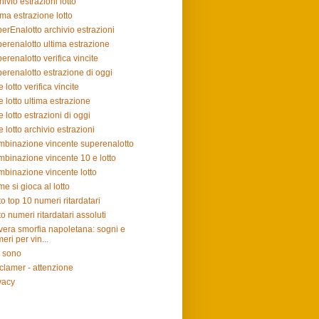
hivio estrazioni lotto
ima estrazione lotto
erEnalotto archivio estrazioni
erenalotto ultima estrazione
erenalotto verifica vincite
erenalotto estrazione di oggi
e lotto verifica vincite
e lotto ultima estrazione
e lotto estrazioni di oggi
e lotto archivio estrazioni
binazione vincente superenalotto
binazione vincente 10 e lotto
binazione vincente lotto
e si gioca al lotto
to top 10 numeri ritardatari
to numeri ritardatari assoluti
vera smorfia napoletana: sogni e
eri per vin...
 sono
clamer - attenzione
vacy