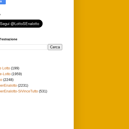
r
l'estrazione
e Lotto
(199)
e-Lotto
(1959)
to
(2248)
erEnalotto
(2231)
erEnalotto-SiVinceTutto
(531)