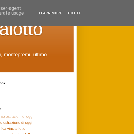
 user-agent
nerate usage
LEARN MORE
GOT IT
alotto
ti, montepremi, ultimo
ook
e
ime estrazioni di oggi
to estrazione di oggi
fica vincite lotto