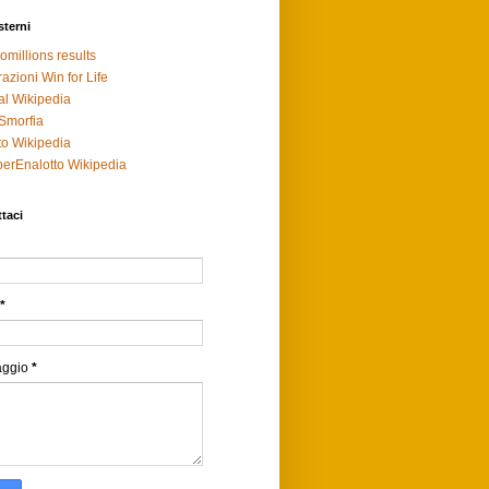
sterni
omillions results
razioni Win for Life
al Wikipedia
Smorfia
to Wikipedia
erEnalotto Wikipedia
taci
*
aggio
*