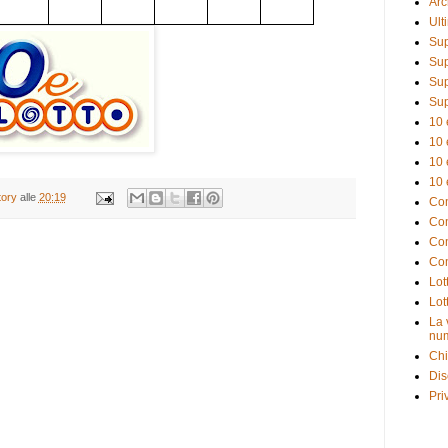
Arc
Ult
Sup
Sup
Sup
Sup
10 
10 
10 
10 
tory
alle
20:19
Com
Com
Com
Com
Lot
Lot
La 
num
Chi
Dis
Pri