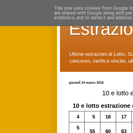
This site uses cookies from Google to 
are shared with Google along with per
statistics, and to detect and address
Estrazio
Ultime estrazioni di Lotto, S
concorso, verifica vincite, ul
giovedì 24 marzo 2016
10 e lotto
10 e lotto
estrazione 
4
5
16
17
5
55
60
63