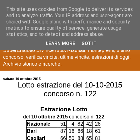
This site uses cookies from Google to deliver its services
Estrazioni Lotto
and to analyze traffic. Your IP address and user-agent are
shared with Google along with performance and security
SuperEnalotto
metrics to ensure quality of service, generate usage
statistics, and to detect and address abuse.
Ultime estrazioni di Lotto, SuperEnalotto, 10 e lotto,
LEARN MORE
GOT IT
SuperEnalotto SiVinceTutto. Risultati, montepremi, ultimo
concorso, verifica vincite, ultime vincite, estrazioni di oggi.
Archivio storico e ricerche.
sabato 10 ottobre 2015
Lotto estrazione del 10-10-2015
concorso n. 122
Estrazione
Lotto
del
10 ottobre 2015
concorso n.
122
Nazionale
51
4
82
42
28
Bari
87
16
66
18
61
Cagliari
66
50
88
65
81