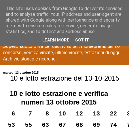
This site uses cookies from Google to deliver its services
Estrazioni Lotto
and to analyze traffic. Your IP address and user-agent are
shared with Google along with performance and security
SuperEnalotto
metrics to ensure quality of service, generate usage
statistics, and to detect and address abuse.
Ultime estrazioni di Lotto, SuperEnalotto, 10 e lotto,
LEARN MORE
GOT IT
SuperEnalotto SiVinceTutto. Risultati, montepremi, ultimo
concorso, verifica vincite, ultime vincite, estrazioni di oggi.
Archivio storico e ricerche.
martedì 13 ottobre 2015
10 e lotto estrazione del 13-10-2015
10 e lotto
estrazione e verifica
numeri
13 ottobre 2015
6
7
8
10
12
13
22
53
55
63
67
68
69
74