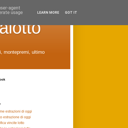
 user-agent
nerate usage
LEARN MORE
GOT IT
alotto
ti, montepremi, ultimo
ook
e
ime estrazioni di oggi
to estrazione di oggi
fica vincite lotto