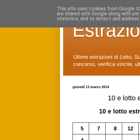
This site uses cookies from Google to 
are shared with Google along with per
statistics, and to detect and address
Estrazio
Ultime estrazioni di Lotto, S
concorso, verifica vincite, ul
giovedì 13 marzo 2014
10 e lotto
10 e lotto
estr
5
7
8
12