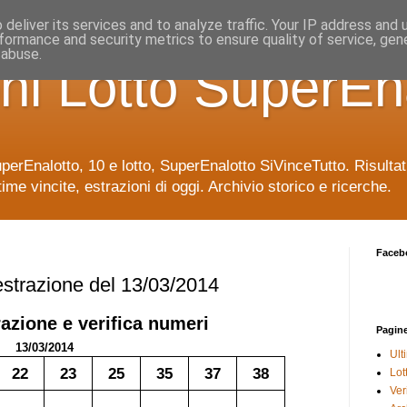
deliver its services and to analyze traffic. Your IP address and
formance and security metrics to ensure quality of service, ge
 abuse.
ni Lotto SuperEn
uperEnalotto, 10 e lotto, SuperEnalotto SiVinceTutto. Risulta
time vincite, estrazioni di oggi. Archivio storico e ricerche.
Faceb
 estrazione del 13/03/2014
azione e verifica numeri
Pagin
13/03/2014
Ult
22
23
25
35
37
38
Lot
Veri