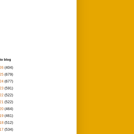
io blog
26
(404)
25
(679)
24
(677)
23
(591)
22
(522)
21
(522)
20
(464)
19
(461)
18
(512)
17
(534)