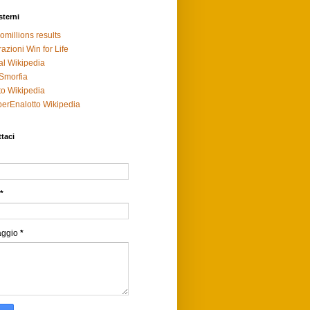
sterni
omillions results
razioni Win for Life
al Wikipedia
Smorfia
to Wikipedia
erEnalotto Wikipedia
taci
*
aggio
*