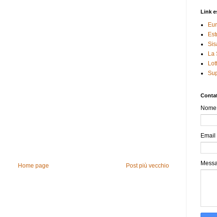
Link e
Eur
Est
Sis
La 
Lot
Sup
Contat
Nome
Email
Mess
Home page
Post più vecchio