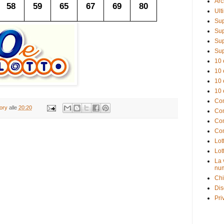
Arc
58
59
65
67
69
80
Ult
Sup
Sup
Sup
Sup
10 
10 
10 
10 
Com
tory
alle
20:20
Com
Com
Com
Lot
Lot
La 
num
Chi
Dis
Pri