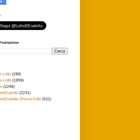
r
l'estrazione
e Lotto
(199)
e-Lotto
(1959)
to
(2248)
erEnalotto
(2231)
erEnalotto-SiVinceTutto
(531)