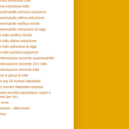
hivio estrazioni lotto
ima estrazione lotto
erEnalotto archivio estrazioni
erenalotto ultima estrazione
erenalotto verifica vincite
erenalotto estrazione di oggi
e lotto verifica vincite
e lotto ultima estrazione
e lotto estrazioni di oggi
e lotto archivio estrazioni
binazione vincente superenalotto
binazione vincente 10 e lotto
binazione vincente lotto
e si gioca al lotto
to top 10 numeri ritardatari
to numeri ritardatari assoluti
vera smorfia napoletana: sogni e
eri per vin...
 sono
clamer - attenzione
vacy