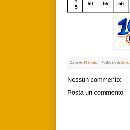
4
50
55
56
5
Etichette:
10 e Lotto
Pubblicato da
bitfac
Nessun commento:
Posta un commento