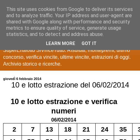
This site uses cookies from Google to deliver its services
Estrazioni Lotto
and to analyze traffic. Your IP address and user-agent are
shared with Google along with performance and security
SuperEnalotto
metrics to ensure quality of service, generate usage
statistics, and to detect and address abuse.
Ultime estrazioni di Lotto, SuperEnalotto, 10 e lotto,
LEARN MORE
GOT IT
SuperEnalotto SiVinceTutto. Risultati, montepremi, ultimo
concorso, verifica vincite, ultime vincite, estrazioni di oggi.
Archivio storico e ricerche.
giovedì 6 febbraio 2014
10 e lotto estrazione del 06/02/2014
10 e lotto
estrazione e verifica
numeri
06/02/2014
2
7
13
18
21
24
35