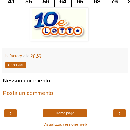
41
55
56
64
65
68
76
bitfactory
alle
20:30
Condividi
Nessun commento:
Posta un commento
‹
›
Home page
Visualizza versione web