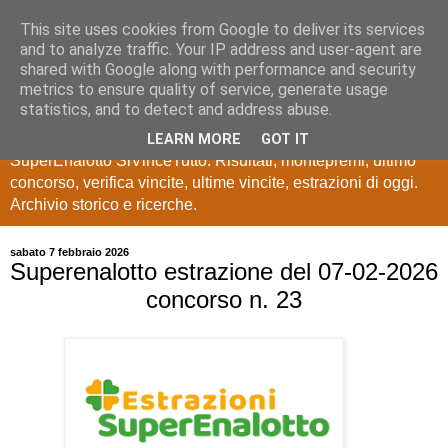
This site uses cookies from Google to deliver its services
Estrazioni Lotto
and to analyze traffic. Your IP address and user-agent are
shared with Google along with performance and security
SuperEnalotto
metrics to ensure quality of service, generate usage
statistics, and to detect and address abuse.
Ultime estrazioni di Lotto, SuperEnalotto, 10 e lotto,
LEARN MORE
GOT IT
SuperEnalotto SiVinceTutto. Risultati, montepremi, ultimo
concorso, verifica vincite, ultime vincite, estrazioni di oggi.
Archivio storico e ricerche.
sabato 7 febbraio 2026
Superenalotto estrazione del 07-02-2026
concorso n. 23