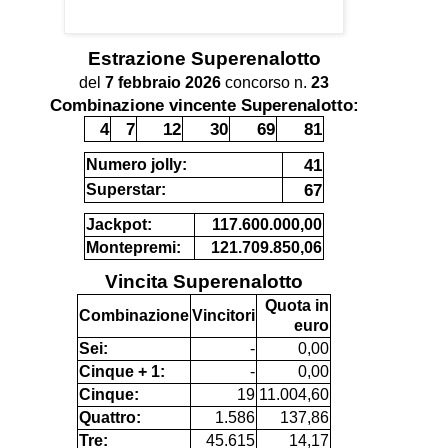
Estrazione
Superenalotto
del
7 febbraio 2026
concorso n.
23
Combinazione vincente Superenalotto:
4
7
12
30
69
81
41
Numero jolly:
67
Superstar:
Jackpot:
117.600.000,00
Montepremi:
121.709.850,06
Vincita Superenalotto
Quota in
Combinazione
Vincitori
euro
Sei:
-
0,00
Cinque + 1:
-
0,00
Cinque:
19
11.004,60
Quattro:
1.586
137,86
Tre:
45.615
14,17