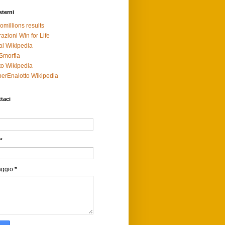
sterni
omillions results
razioni Win for Life
al Wikipedia
Smorfia
to Wikipedia
erEnalotto Wikipedia
taci
*
aggio
*