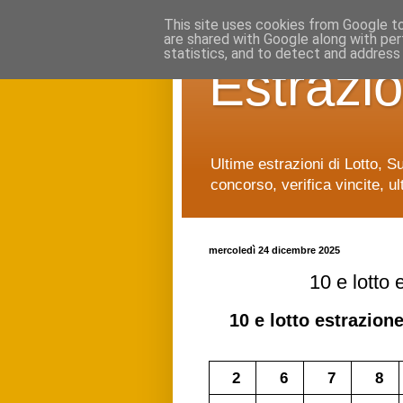
This site uses cookies from Google to 
are shared with Google along with per
statistics, and to detect and address
Estrazio
Ultime estrazioni di Lotto, S
concorso, verifica vincite, ul
mercoledì 24 dicembre 2025
10 e lotto
10 e lotto
estrazione
2
6
7
8