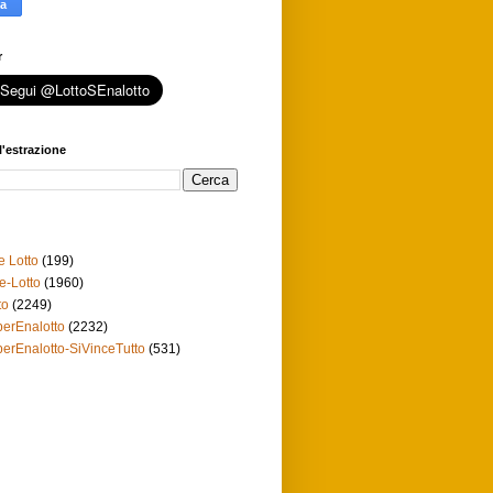
r
l'estrazione
e Lotto
(199)
e-Lotto
(1960)
to
(2249)
erEnalotto
(2232)
erEnalotto-SiVinceTutto
(531)