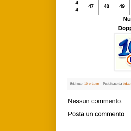
4
47
48
49
4
Nu
Dopp
Etichette:
10-e-Lotto
Pubblicato da
bitfac
Nessun commento:
Posta un commento