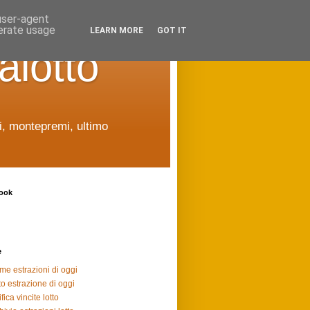
 user-agent
nerate usage
LEARN MORE
GOT IT
alotto
ti, montepremi, ultimo
ook
e
ime estrazioni di oggi
to estrazione di oggi
fica vincite lotto