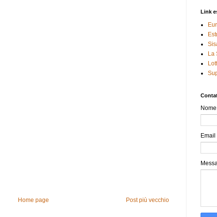
Link e
Eur
Est
Sis
La 
Lot
Sup
Contat
Nome
Email
Mess
Home page
Post più vecchio