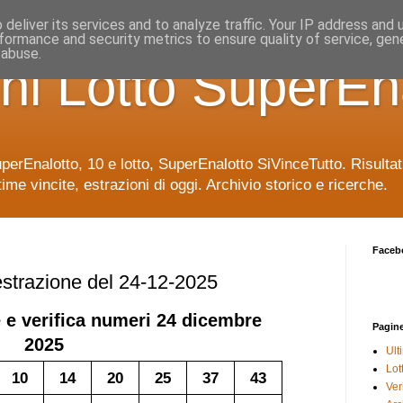
deliver its services and to analyze traffic. Your IP address and
formance and security metrics to ensure quality of service, ge
 abuse.
ni Lotto SuperEn
uperEnalotto, 10 e lotto, SuperEnalotto SiVinceTutto. Risulta
time vincite, estrazioni di oggi. Archivio storico e ricerche.
Faceb
 estrazione del 24-12-2025
 e verifica numeri
24 dicembre
Pagin
2025
Ult
Lot
10
14
20
25
37
43
Veri