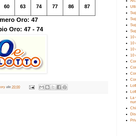
Arc
60
63
74
77
86
87
Ult
Sup
mero Oro: 47
Sup
Sup
io Oro: 47 - 74
Sup
10 
10 
10 
10 
Com
Com
Com
Com
Lot
tory
alle
20:00
Lot
La 
num
Chi
Dis
Pri