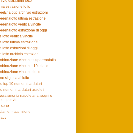
hivio estrazioni lotto
ima estrazione lotto
erEnalotto archivio estrazioni
erenalotto ultima estrazione
erenalotto verifica vincite
erenalotto estrazione di oggi
e lotto verifica vincite
e lotto ultima estrazione
e lotto estrazioni di oggi
e lotto archivio estrazioni
binazione vincente superenalotto
binazione vincente 10 e lotto
binazione vincente lotto
e si gioca al lotto
to top 10 numeri ritardatari
to numeri ritardatari assoluti
vera smorfia napoletana: sogni e
eri per vin...
 sono
clamer - attenzione
vacy