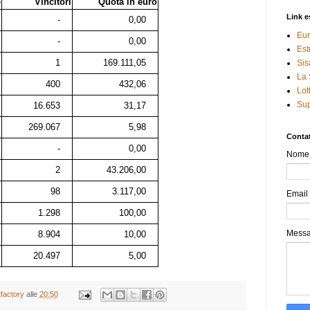
e
Vincitori
Quota in euro
Link e
-
0,00
Eur
-
0,00
Est
1
169.111,05
Sis
La 
400
432,06
Lot
Sup
16.653
31,17
269.067
5,98
Contat
-
0,00
Nome
2
43.206,00
98
3.117,00
Email
1.298
100,00
Mess
8.904
10,00
20.497
5,00
tfactory
alle
20:50