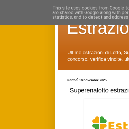
This site uses cookies from Google to 
are shared with Google along with per
statistics, and to detect and address
Estrazio
Ultime estrazioni di Lotto, S
concorso, verifica vincite, ul
martedì 18 novembre 2025
Superenalotto estraz