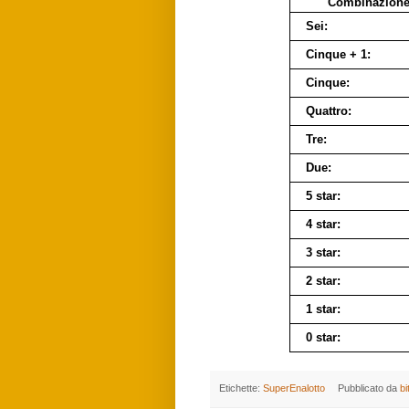
Combinazion
Sei:
Cinque + 1:
Cinque:
Quattro:
Tre:
Due:
5 star:
4 star:
3 star:
2 star:
1 star:
0 star:
Etichette:
SuperEnalotto
Pubblicato da
bi