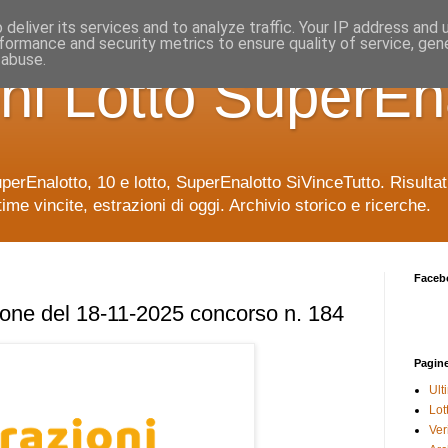
deliver its services and to analyze traffic. Your IP address and
formance and security metrics to ensure quality of service, ge
 abuse.
ni Lotto SuperEn
uperEnalotto, 10 e lotto, SuperEnalotto SiVinceTutto. Risulta
time vincite, estrazioni di oggi. Archivio storico e ricerche.
Faceb
ione del 18-11-2025 concorso n. 184
Pagin
Ult
Lot
Veri