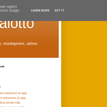
 user-agent
nerate usage
LEARN MORE
GOT IT
alotto
ti, montepremi, ultimo
ook
e
ime estrazioni di oggi
to estrazione di oggi
fica vincite lotto