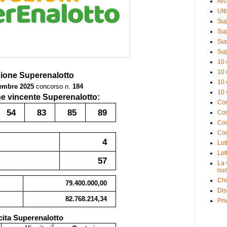
Arc
Ult
Sup
Sup
Sup
Sup
10 
10 
zione
Superenalotto
10 
embre 2025
concorso n.
184
10 
 vincente Superenalotto:
Com
54
83
85
89
Com
Com
Com
4
Lot
Lot
57
La 
num
Chi
79.400.000,00
Dis
82.768.214,34
Pri
cita Superenalotto