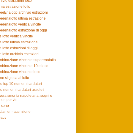
hivio estrazioni lotto
ima estrazione lotto
erEnalotto archivio estrazioni
erenalotto ultima estrazione
erenalotto verifica vincite
erenalotto estrazione di oggi
e lotto verifica vincite
e lotto ultima estrazione
e lotto estrazioni di oggi
e lotto archivio estrazioni
binazione vincente superenalotto
binazione vincente 10 e lotto
binazione vincente lotto
e si gioca al lotto
to top 10 numeri ritardatari
to numeri ritardatari assoluti
vera smorfia napoletana: sogni e
eri per vin...
 sono
clamer - attenzione
vacy