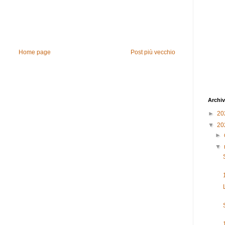
Home page
Post più vecchio
Archiv
►
20
▼
20
►
▼