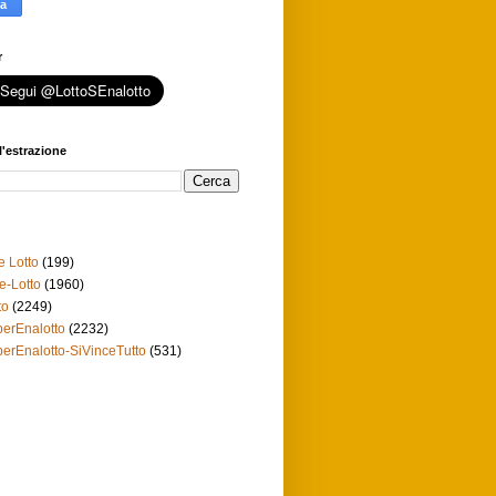
r
l'estrazione
e Lotto
(199)
e-Lotto
(1960)
to
(2249)
erEnalotto
(2232)
erEnalotto-SiVinceTutto
(531)