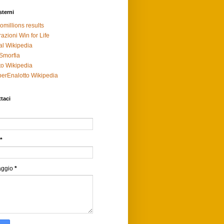
sterni
omillions results
razioni Win for Life
al Wikipedia
Smorfia
to Wikipedia
erEnalotto Wikipedia
taci
*
aggio
*