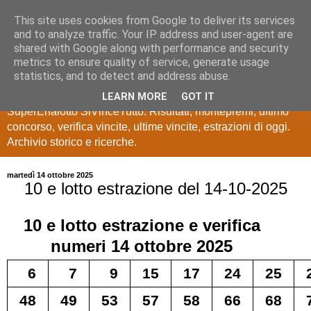
This site uses cookies from Google to deliver its services
Estrazioni Lotto
and to analyze traffic. Your IP address and user-agent are
shared with Google along with performance and security
SuperEnalotto
metrics to ensure quality of service, generate usage
statistics, and to detect and address abuse.
Ultime estrazioni di Lotto, SuperEnalotto, 10 e lotto,
LEARN MORE
GOT IT
SuperEnalotto SiVinceTutto. Risultati, montepremi, ultimo
concorso, verifica vincite, ultime vincite, estrazioni di oggi.
Archivio storico e ricerche.
martedì 14 ottobre 2025
10 e lotto estrazione del 14-10-2025
10 e lotto
estrazione e verifica
numeri
14 ottobre 2025
6
7
9
15
17
24
25
48
49
53
57
58
66
68