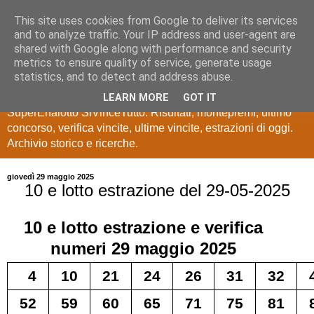
This site uses cookies from Google to deliver its services
Estrazioni Lotto
and to analyze traffic. Your IP address and user-agent are
shared with Google along with performance and security
SuperEnalotto
metrics to ensure quality of service, generate usage
statistics, and to detect and address abuse.
Ultime estrazioni di Lotto, SuperEnalotto, 10 e lotto,
LEARN MORE
GOT IT
SuperEnalotto SiVinceTutto. Risultati, montepremi, ultimo
concorso, verifica vincite, ultime vincite, estrazioni di oggi.
Archivio storico e ricerche.
giovedì 29 maggio 2025
10 e lotto estrazione del 29-05-2025
10 e lotto
estrazione e verifica
numeri
29 maggio 2025
4
10
21
24
26
31
32
52
59
60
65
71
75
81