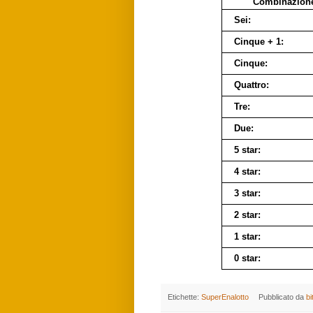
Combinazion
Sei:
Cinque + 1:
Cinque:
Quattro:
Tre:
Due:
5 star:
4 star:
3 star:
2 star:
1 star:
0 star:
Etichette:
SuperEnalotto
Pubblicato da
bi