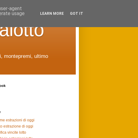
 user-agent
nerate usage
LEARN MORE
GOT IT
alotto
ti, montepremi, ultimo
ook
e
ime estrazioni di oggi
to estrazione di oggi
fica vincite lotto