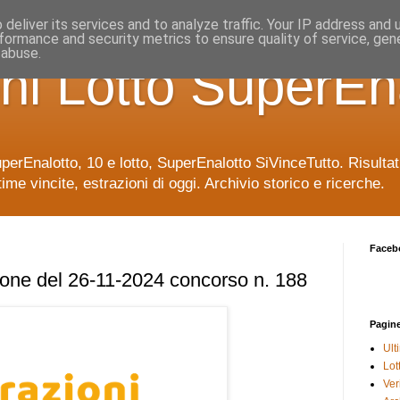
deliver its services and to analyze traffic. Your IP address and
formance and security metrics to ensure quality of service, ge
 abuse.
ni Lotto SuperEn
uperEnalotto, 10 e lotto, SuperEnalotto SiVinceTutto. Risulta
time vincite, estrazioni di oggi. Archivio storico e ricerche.
Faceb
ione del 26-11-2024 concorso n. 188
Pagin
Ult
Lot
Veri