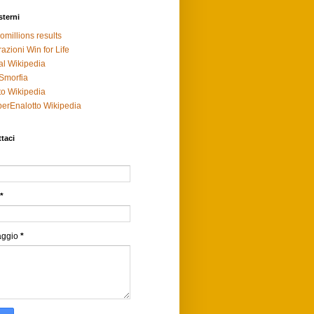
sterni
omillions results
razioni Win for Life
al Wikipedia
Smorfia
to Wikipedia
erEnalotto Wikipedia
taci
*
aggio
*