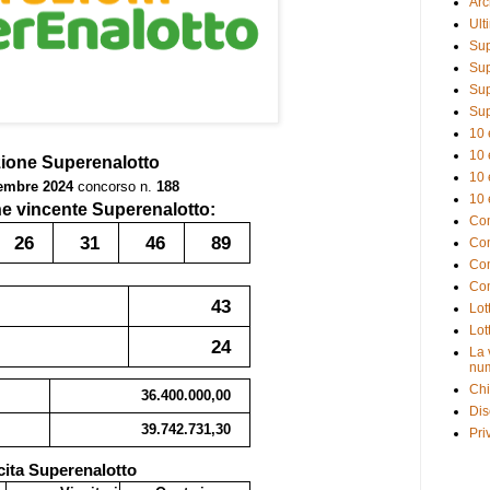
Arc
Ult
Sup
Sup
Sup
Sup
10 
10 
zione
Superenalotto
10 
embre 2024
concorso n.
188
10 
 vincente Superenalotto:
Com
26
31
46
89
Com
Com
Com
43
Lot
Lot
24
La 
num
Chi
36.400.000,00
Dis
39.742.731,30
Pri
cita Superenalotto