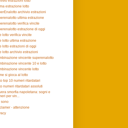
hivio estrazioni lotto
ima estrazione lotto
erEnalotto archivio estrazioni
erenalotto ultima estrazione
erenalotto verifica vincite
erenalotto estrazione di oggi
e lotto verifica vincite
e lotto ultima estrazione
e lotto estrazioni di oggi
e lotto archivio estrazioni
binazione vincente superenalotto
binazione vincente 10 e lotto
binazione vincente lotto
e si gioca al lotto
to top 10 numeri ritardatari
to numeri ritardatari assoluti
vera smorfia napoletana: sogni e
eri per vin...
 sono
clamer - attenzione
vacy