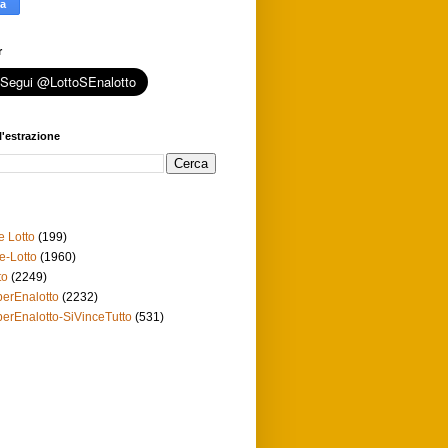
r
l'estrazione
e Lotto
(199)
e-Lotto
(1960)
to
(2249)
erEnalotto
(2232)
erEnalotto-SiVinceTutto
(531)