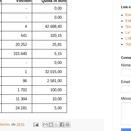
e
Vincitori
Quota in euro
Link e
-
0,00
Eur
-
0,00
Est
4
42.688,40
Sis
La 
541
320,15
Lot
Sup
20.252
25,81
315.640
5,15
Contat
-
0,00
Nome
1
32.015,00
96
2.581,00
Email
1.702
100,00
Mess
11.304
10,00
24.181
5,00
tfactory
alle
20:51