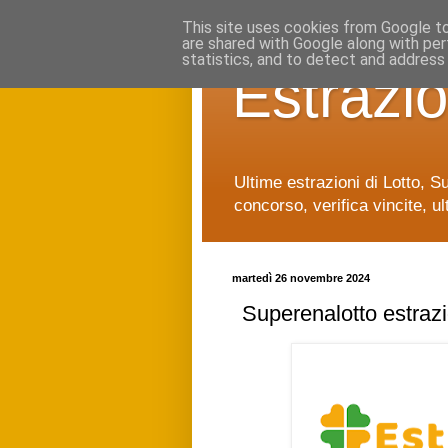
This site uses cookies from Google to 
are shared with Google along with per
statistics, and to detect and address
Estrazio
Ultime estrazioni di Lotto, S
concorso, verifica vincite, ul
martedì 26 novembre 2024
Superenalotto estraz