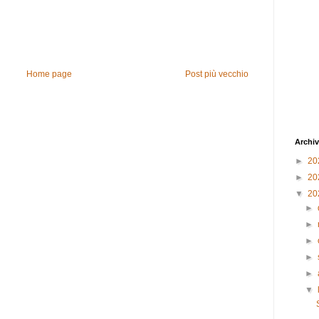
Home page
Post più vecchio
Archiv
►
20
►
20
▼
20
►
►
►
►
►
▼