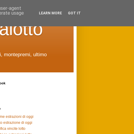
 user-agent
nerate usage
LEARN MORE
GOT IT
alotto
ti, montepremi, ultimo
ook
e
ime estrazioni di oggi
to estrazione di oggi
fica vincite lotto