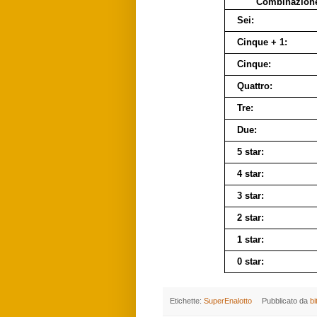
Combinazion
Sei:
Cinque + 1:
Cinque:
Quattro:
Tre:
Due:
5 star:
4 star:
3 star:
2 star:
1 star:
0 star:
Etichette:
SuperEnalotto
Pubblicato da
bi