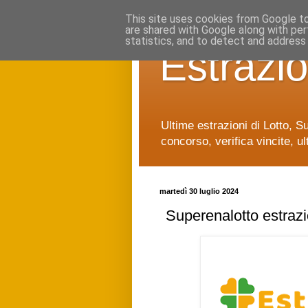
This site uses cookies from Google to 
are shared with Google along with per
statistics, and to detect and address
Estrazio
Ultime estrazioni di Lotto, S
concorso, verifica vincite, ul
martedì 30 luglio 2024
Superenalotto estraz