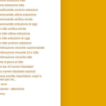
hivio estrazioni lotto
ima estrazione lotto
erEnalotto archivio estrazioni
erenalotto ultima estrazione
erenalotto verifica vincite
erenalotto estrazione di oggi
e lotto verifica vincite
e lotto ultima estrazione
e lotto estrazioni di oggi
e lotto archivio estrazioni
binazione vincente superenalotto
binazione vincente 10 e lotto
binazione vincente lotto
e si gioca al lotto
to top 10 numeri ritardatari
to numeri ritardatari assoluti
vera smorfia napoletana: sogni e
eri per vin...
 sono
clamer - attenzione
vacy