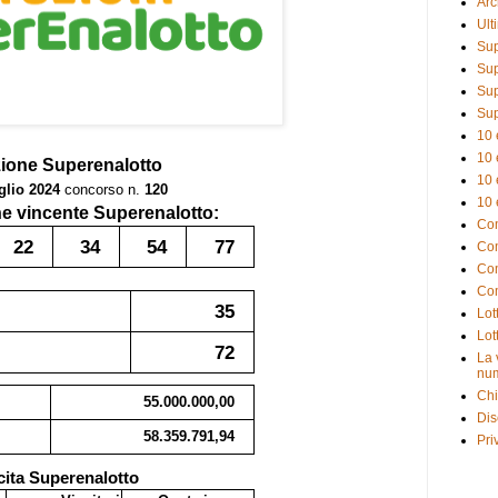
Arc
Ult
Sup
Sup
Sup
Sup
10 
10 
zione
Superenalotto
10 
glio 2024
concorso n.
120
10 
 vincente Superenalotto:
Com
22
34
54
77
Com
Com
Com
35
Lot
Lot
72
La 
num
Chi
55.000.000,00
Dis
58.359.791,94
Pri
cita Superenalotto