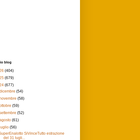
io blog
26
(404)
25
(679)
24
(677)
dicembre
(54)
novembre
(58)
ottobre
(59)
settembre
(52)
agosto
(61)
luglio
(56)
SuperEnalotto SiVinceTutto estrazione
del 31 lugli...