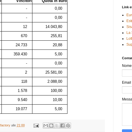
e
Vincitori
Quota in euro
Link e
-
0,00
Eur
-
0,00
Est
12
14.043,80
Sis
La 
670
255,81
Lot
Sup
24.733
20,88
359.430
5,00
Contat
-
0,00
Nome
2
25.581,00
118
2.088,00
Email
1.578
100,00
Mess
9.540
10,00
19.077
5,00
tfactory
alle
21:00