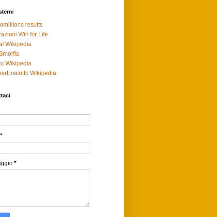
sterni
omillions results
razioni Win for Life
al Wikipedia
Smorfia
to Wikipedia
erEnalotto Wikipedia
taci
*
aggio
*