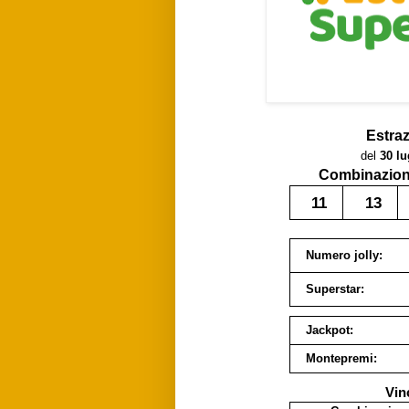
Estra
del
30 lu
Combinazione
11
13
Numero jolly:
Superstar:
Jackpot:
Montepremi:
Vin