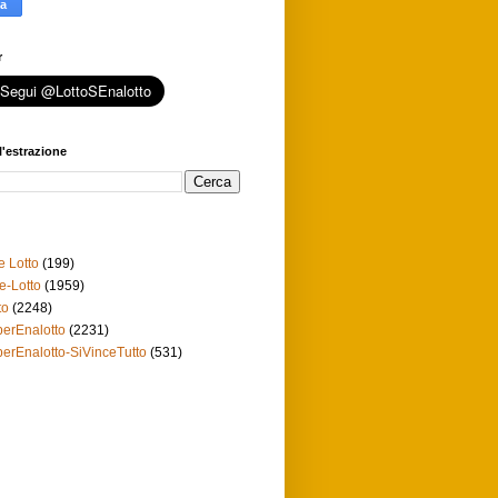
r
l'estrazione
e Lotto
(199)
e-Lotto
(1959)
to
(2248)
erEnalotto
(2231)
erEnalotto-SiVinceTutto
(531)