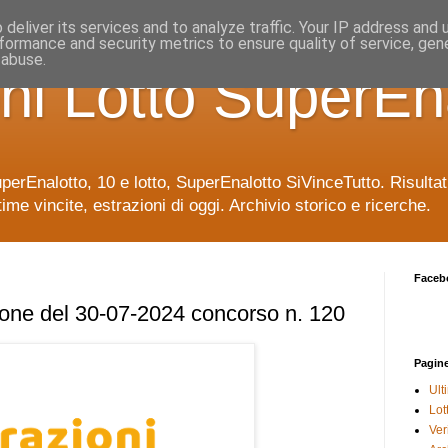
deliver its services and to analyze traffic. Your IP address and
formance and security metrics to ensure quality of service, ge
 abuse.
ni Lotto SuperEn
uperEnalotto, 10 e lotto, SuperEnalotto SiVinceTutto. Risulta
time vincite, estrazioni di oggi. Archivio storico e ricerche.
Faceb
ione del 30-07-2024 concorso n. 120
Pagin
Ult
Lot
Veri