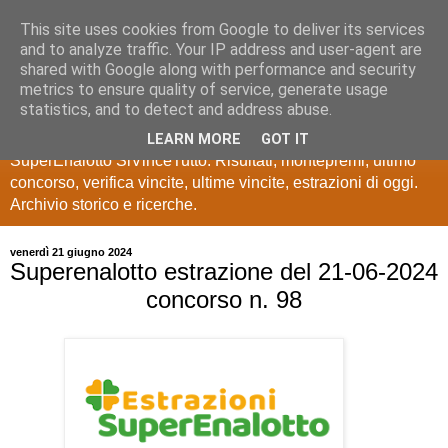
This site uses cookies from Google to deliver its services
Estrazioni Lotto
and to analyze traffic. Your IP address and user-agent are
shared with Google along with performance and security
SuperEnalotto
metrics to ensure quality of service, generate usage
statistics, and to detect and address abuse.
Ultime estrazioni di Lotto, SuperEnalotto, 10 e lotto,
LEARN MORE
GOT IT
SuperEnalotto SiVinceTutto. Risultati, montepremi, ultimo
concorso, verifica vincite, ultime vincite, estrazioni di oggi.
Archivio storico e ricerche.
venerdì 21 giugno 2024
Superenalotto estrazione del 21-06-2024
concorso n. 98