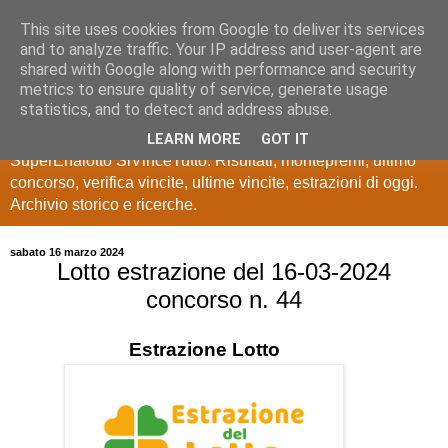
This site uses cookies from Google to deliver its services
Estrazioni Lotto
and to analyze traffic. Your IP address and user-agent are
shared with Google along with performance and security
SuperEnalotto
metrics to ensure quality of service, generate usage
statistics, and to detect and address abuse.
Ultime estrazioni di Lotto, SuperEnalotto, 10 e lotto,
LEARN MORE
GOT IT
SuperEnalotto SiVinceTutto. Risultati, montepremi, ultimo
concorso, verifica vincite, ultime vincite, estrazioni di oggi.
Archivio storico e ricerche.
sabato 16 marzo 2024
Lotto estrazione del 16-03-2024
concorso n. 44
Estrazione
Lotto