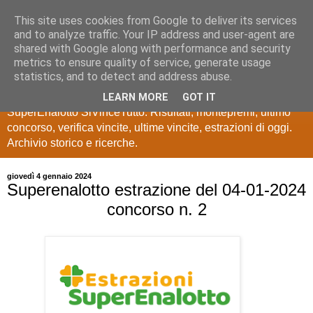
This site uses cookies from Google to deliver its services
Estrazioni Lotto
and to analyze traffic. Your IP address and user-agent are
shared with Google along with performance and security
SuperEnalotto
metrics to ensure quality of service, generate usage
statistics, and to detect and address abuse.
Ultime estrazioni di Lotto, SuperEnalotto, 10 e lotto,
LEARN MORE
GOT IT
SuperEnalotto SiVinceTutto. Risultati, montepremi, ultimo
concorso, verifica vincite, ultime vincite, estrazioni di oggi.
Archivio storico e ricerche.
giovedì 4 gennaio 2024
Superenalotto estrazione del 04-01-2024
concorso n. 2