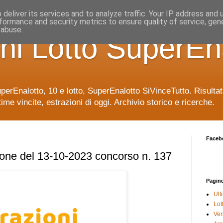
deliver its services and to analyze traffic. Your IP address and
formance and security metrics to ensure quality of service, ge
 abuse.
ni Lotto SuperEn
uperEnalotto, 10 e lotto, SuperEnalotto SiVinceTutto. Risulta
time vincite, estrazioni di oggi. Archivio storico e ricerche.
Faceb
ione del 13-10-2023 concorso n. 137
Pagin
Ult
Lot
Veri