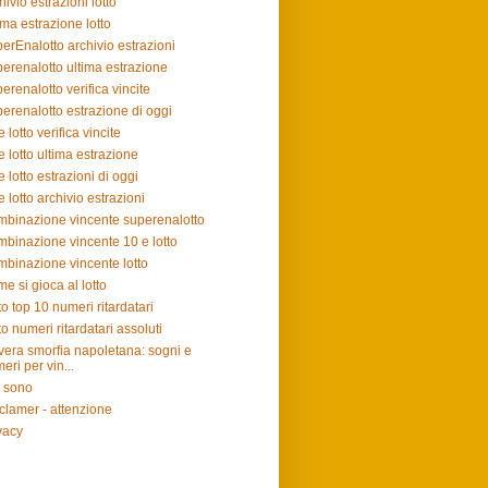
hivio estrazioni lotto
ima estrazione lotto
erEnalotto archivio estrazioni
erenalotto ultima estrazione
erenalotto verifica vincite
erenalotto estrazione di oggi
e lotto verifica vincite
e lotto ultima estrazione
e lotto estrazioni di oggi
e lotto archivio estrazioni
binazione vincente superenalotto
binazione vincente 10 e lotto
binazione vincente lotto
e si gioca al lotto
to top 10 numeri ritardatari
to numeri ritardatari assoluti
vera smorfia napoletana: sogni e
eri per vin...
 sono
clamer - attenzione
vacy