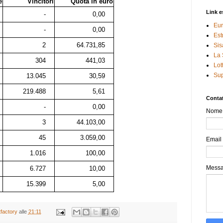
e
Vincitori
Quota in euro
Link e
-
0,00
Eur
-
0,00
Est
2
64.731,85
Sis
La 
304
441,03
Lot
Sup
13.045
30,59
219.488
5,61
Contat
-
0,00
Nome
3
44.103,00
45
3.059,00
Email
1.016
100,00
Mess
6.727
10,00
15.399
5,00
tfactory
alle
21:11