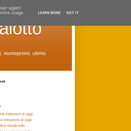
 user-agent
nerate usage
LEARN MORE
GOT IT
alotto
ti, montepremi, ultimo
ook
e
ime estrazioni di oggi
to estrazione di oggi
fica vincite lotto