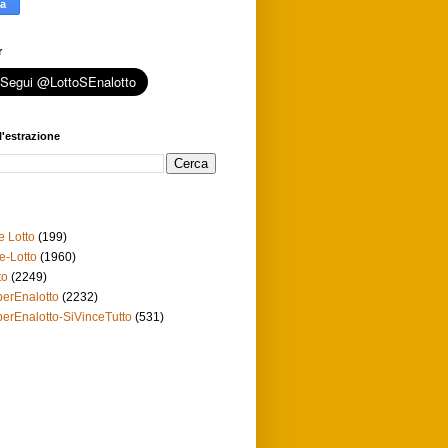
r
l'estrazione
e Lotto
(199)
e-Lotto
(1960)
to
(2249)
erEnalotto
(2232)
erEnalotto-SiVinceTutto
(531)