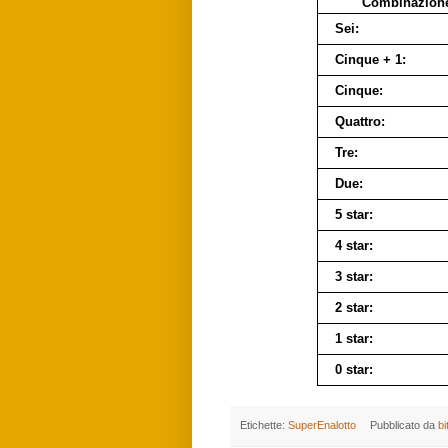
Combinazion
Sei:
Cinque + 1:
Cinque:
Quattro:
Tre:
Due:
5 star:
4 star:
3 star:
2 star:
1 star:
0 star:
Etichette:
SuperEnalotto
Pubblicato da
bi