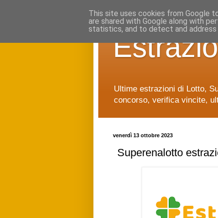
This site uses cookies from Google to 
are shared with Google along with per
statistics, and to detect and address
Estrazio
Ultime estrazioni di Lotto, S
concorso, verifica vincite, ul
venerdì 13 ottobre 2023
Superenalotto estraz