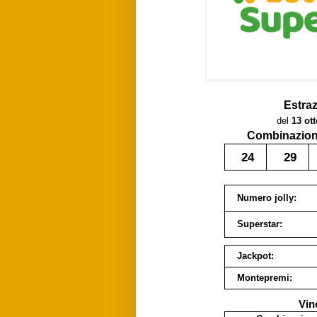
Estra
del
13 ot
Combinazione
24
29
Numero jolly:
Superstar:
Jackpot:
Montepremi:
Vin