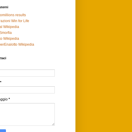
sterni
omillions results
razioni Win for Life
al Wikipedia
Smorfia
to Wikipedia
erEnalotto Wikipedia
taci
*
aggio
*