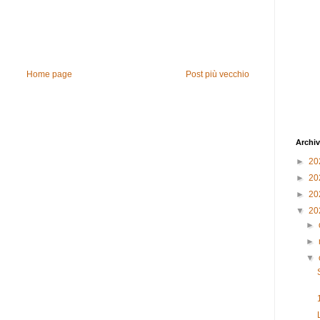
Home page
Post più vecchio
Archiv
►
20
►
20
►
20
▼
20
►
►
▼