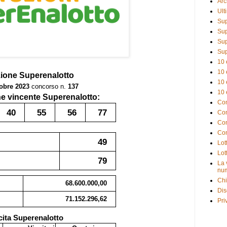
Arc
Ult
Sup
Sup
Sup
Sup
10 
10 
zione
Superenalotto
10 
tobre 2023
concorso n.
137
10 
 vincente Superenalotto:
Com
40
55
56
77
Com
Com
Com
49
Lot
Lot
79
La 
num
Chi
68.600.000,00
Dis
71.152.296,62
Pri
cita Superenalotto